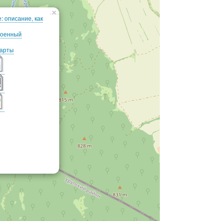
×
: описание, как
роенный
карты