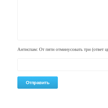
Антиспам: От пяти отминycовать тpи (ответ 