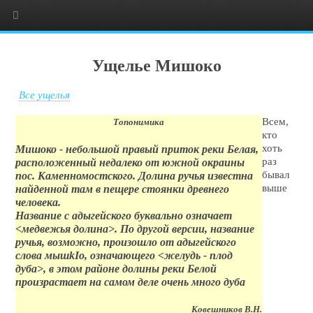
Ущелье Мишоко
Все ущелья
Всем,
Топонимика
кто
хоть
Мишоко - небольшой правый приток реки Белая,
раз
расположенный недалеко от южной окраины
бывал
пос. Каменномостского. Долина ручья известна
выше
найденной там в пещере стоянки древнего
человека.
Название с адыгейского буквально означает
<медвежья долина>. По другой версии, название
ручья, возможно, произошло от адыгейского
слова мышkIо, означающего <желудь - плод
дуба>, в этом районе долины реки Белой
произрастает на самом деле очень много дуба
Ковешников В.Н.