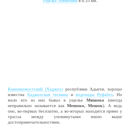
Ущелье Аминовки
в 6.33 км.
Каменномостский
(Хаджох)
республики Адыгея, хорошо
известна
Хаджохская теснина
и
водопады Руфабго
. Но
мало кто из них бывал в ущелье
Мишоко
(иногда
неправильно называется как
Мешоко, Мешок
). А ведь
оно, во-первых бесплатно, а во-вторых находится прямо у
трассы между упомянутыми мною выше
достопримечательностями.