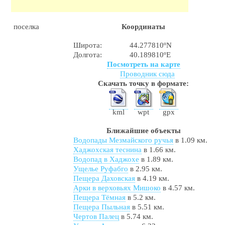
поселка
Координаты
Широта:
44.277810ºN
Долгота:
40.189810ºE
Посмотреть на карте
Проводник сюда
Скачать точку в формате:
kml
wpt
gpx
Ближайшие объекты
Водопады Мезмайского ручья
в 1.09 км.
Хаджохская теснина
в 1.66 км.
Водопад в Хаджохе
в 1.89 км.
Ущелье Руфабго
в 2.95 км.
Пещера Даховская
в 4.19 км.
Арки в верховьях Мишоко
в 4.57 км.
Пещера Тёмная
в 5.2 км.
Пещера Пыльная
в 5.51 км.
Чертов Палец
в 5.74 км.