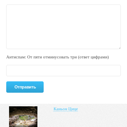
Антиспам: От пяти отминycовать тpи (ответ цифрами)
Каньон Цице