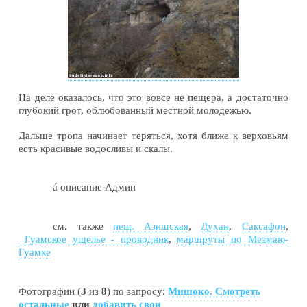
На деле оказалось, что это вовсе не пещера, а достаточно
глубокий грот, облюбованный местной молодежью.
Дальше тропа начинает теряться, хотя ближе к верховьям
есть красивые водосливы и скалы.
á
описание Админ
см. также
пещ. Азишская
,
Духан
,
Саксафон
,
Гуамское ущелье - проводник
,
маршруты по Мезмаю-
Гуамке
Фотографии (
3
из
8
) по запросу:
Мишоко. Смотреть
остальные
или
добавить свои