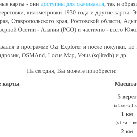
ные карты - они
доступны для скачивания
, так и обра
 верстовки, километровки 1930 года и другие карты.
ая, Ставропольского края, Ростовской области, Адыг
еверной Осетии - Алании (РСО) и частично - всего Ю
ования в программе Ozi Explorer и после покупки, п
ндрозик,
OSMAnd
, Locus Map, Vetus (sqlitedb) и др.
На сегодня, Вы можете приобрести:
е карты
Масшта
5 верст
(в 1 см - 2,1 к
1
км
(в 1 см -
1
км
2 км