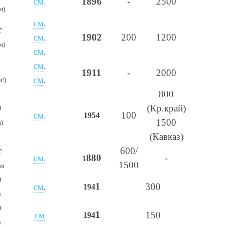
см.
1896
-
2500
м)
см
.
т
см
.
1902
2
00
1
2
00
м)
см
.
см
.
1911
-
2000
см
.
м!)
800
(
Кр.край)
0
см.
100
1954
1500
м)
(Кавказ)
т
600/
см.
880
-
1
1500
км
0
1
см
.
300
194
)
0
1
см
150
194
)