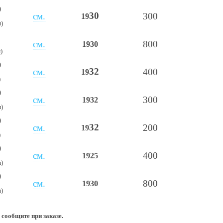
0
30
см.
300
19
м)
см.
800
19
30
)
0
32
см.
400
19
)
0
см.
300
19
32
м)
0
32
см.
200
19
)
0
см.
400
1925
)
0
см.
800
1930
)
 сообщите при заказе.