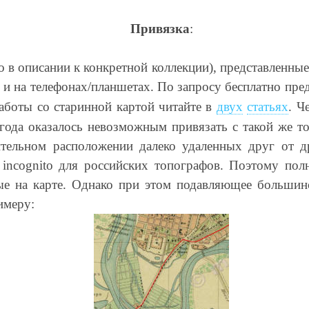
Привязка
:
о в описании к конкретной коллекции), представленны
е и на телефонах/планшетах. По запросу бесплатно пре
аботы со старинной картой читайте в
двух
статьях
. Ч
года оказалось невозможным привязать с такой же то
ительном расположении далеко удаленных друг от др
a incognito для российских топографов. Поэтому по
ые на карте. Однако при этом подавляющее большин
имеру: