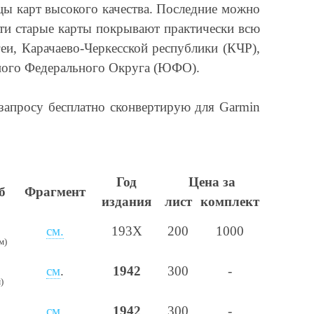
зцы карт высокого качества. Последние можно
 Эти старые карты покрывают практически всю
еи, Карачаево-Черкесской республики (КЧР),
жного Федерального Округа (ЮФО).
о запросу бесплатно сконвертирую для
Garmin
Год
Цена за
б
Фрагмент
издания
лист
комплект
см.
193Х
200
1000
м)
см
.
1942
300
-
)
см
.
1942
300
-