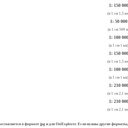
1:
1
50 00
(в 1 см 1,5 к
1: 50 000
(в 1 см 500 м
1:
10
0 00
(в 1 см 1 км
1:
1
50 00
(в 1 см 1,5 к
1:
10
0 00
(в 1 см
1
км
1:
21
0 00
(в 1 см 2,
1
км
1: 2
1
0 00
(в 1 см 2,
1
км
оставляется в формате jpg и для OziExplorer. Если нужны другие форматы,