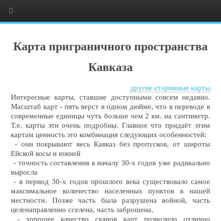
Карта приграничного пространства
Кавказа
другие старинные карты
Интересные карты, ставшие доступными совсем недавно.
Масштаб карт - пять верст в одном дюйме, что в переводе в
современные единицы чуть больше чем 2 км. на сантиметр.
Т.е. карты эти очень подробны. Главное что придаёт этим
картам ценность это комбинация следующих особенностей:
- они покрывают весь Кавказ без пропусков, от широты
Ейской косы и южней
- точность составления к началу 30-х годов уже радикально
выросла
- в период 30-х годов прошлого века существовало самое
максимальное количество населенных пунктов в нашей
местности. Позже часть была разрушена войной, часть
целенаправленно сселена, часть заброшена.
- хорошее качество сканов карт позволило отлично