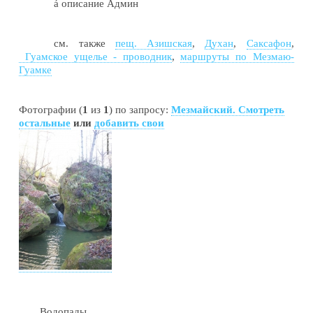
á
описание Админ
см. также
пещ. Азишская
,
Духан
,
Саксафон
,
Гуамское ущелье - проводник
,
маршруты по Мезмаю-
Гуамке
Фотографии (
1
из
1
) по запросу:
Мезмайский. Смотреть
остальные
или
добавить свои
Водопады