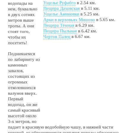
Ущелье Руфабго
в 2.54 км.
водопады на
Пещера Даховская
в 5.11 км.
нем, буквально
Ущелье Аминовки
в 5.25 км.
в двух сотнях
Арки в верховьях Мишоко
в 5.65 км.
метров выше
Пещера Тёмная
в 6.29 км.
тропы. А они
Пещера Пыльная
в 6.42 км.
стоят того,
Чертов Палец
в 6.67 км.
чтобы их
посетить!
Поднимаемся
по лабиринту из
каменных
завалов,
состоящих из
огромных
отколовшихся
валунов вверх.
Первый
водопад, он же
самый красивый
высотой около
3-х метров, но
падает в красивую водобойную чашу, в нижней части
которой, из обрушившихся осколков породы образована