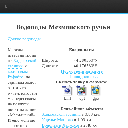
Водопады Мезмайского ручья
Другие водопады
Многим
Координаты
известна тропа
Широта:
44.280350ºN
от
Хаджохской
Долгота:
40.176580ºE
теснины
к
Посмотреть на карте
водопадам
Проводник сюда
Руфабго
, но
Скачать точку в формате:
единицы знают
о том что
ручей, который
kml
wpt
gpx
мы пересекаем
на полпути
Ближайшие объекты
носит название
Хаджохская теснина
в 0.83 км.
«Мезмайский».
Ущелье Мишоко
в 1.09 км.
И ещё меньше
Водопад в Хаджохе
в 2.48 км.
знают про