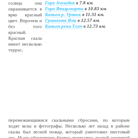
Гора Ачешбок
в 7.8 км.
солнца она
Гора Ятыргварта
в 10.83 км.
окрашивается в
Каньон р. Уривок
в 11.31 км.
ярко красный
Гришкина Яма
в 12.57 км.
цвет. Впрочем и
Каньон реки Тхач
в 12.73 км.
без того
красный.
Красная скала
имеет несколько
террас,
перемежающимися скальными сбросами, по которым
ходят козы и фотографы. Несколько лет назад в районе
скалы был лесной пожар, который уничтожил пихтовый
лес. Ныне обгоревшие бревна покрылись густой ежевикой