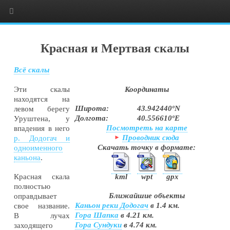
Красная и Мертвая скалы
Всё скалы
Эти скалы
Координаты
находятся на
Широта:
43.942440ºN
левом берегу
Долгота:
40.556610ºE
Уруштена, у
Посмотреть на карте
впадения в него
Проводник сюда
р. Додогач и
Скачать точку в формате:
одноименного
каньона
.
kml
wpt
gpx
Красная скала
полностью
Ближайшие объекты
оправдывает
Каньон реки Додогач
в 1.4 км.
свое название.
Гора Шапка
в 4.21 км.
В лучах
Гора Сундуки
в 4.74 км.
заходящего