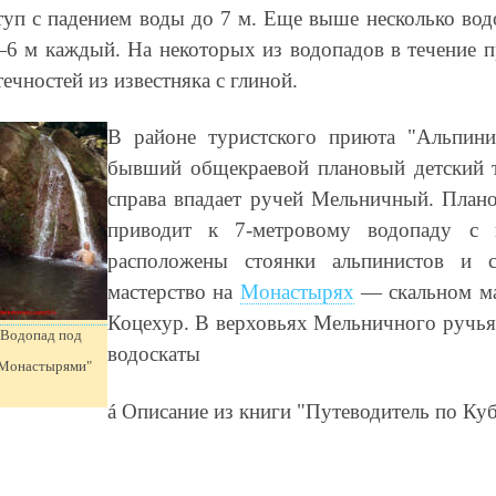
туп с падением воды до 7 м. Еще выше несколько вод
6 м каждый. На некоторых из водопадов в течение 
течностей из известняка с глиной.
В районе туристского приюта "Альпинис
бывший общекраевой плановый детский 
справа впадает ручей Мельничный. План
приводит к 7-метровому водопаду с 
расположены стоянки альпинистов и 
мастерство на
Монастырях
— скальном мас
Коцехур. В верховьях Мельничного ручья
Водопад под
водоскаты
Монастырями"
á
Описание из книги "Путеводитель по Ку