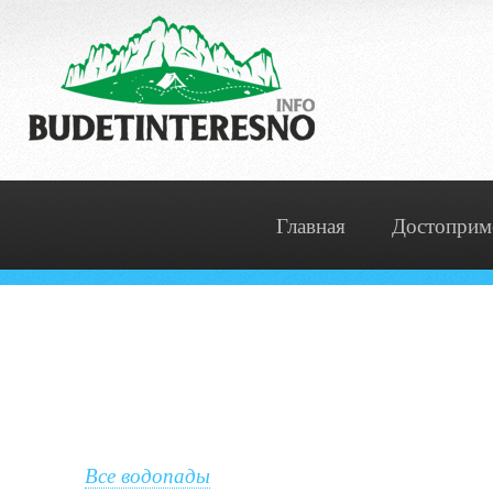
Главная
Достоприм
Все водопады