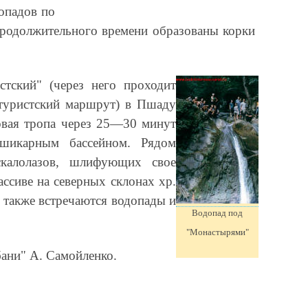
опадов по
продолжительного времени образованы корки
тский" (через него проходит
туристский маршрут) в Пшаду
овая тропа через 25—30 минут
шикарным бассейном. Рядом
скалолазов, шлифующих свое
сиве на северных склонах хр.
 также встречаются водопады и
Водопад под
"Монастырями"
бани" А. Самойленко.