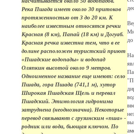
насчитывается около 50 водопадов.
де
Река Пшада имеет около 30 притоков
протяженностью от 3 до 20 км. К
Ве
наиболее известным относятся речки
Мн
Красная (8 км), Папай (18 км) и Догуаб.
до
Красная речка известна тем, что в ее
долине расположен туристский приют
На
«Пшадские водопады» и водопад
яв
Оляпкин высотой около 9 метров.
Па
Одноименное название еще имеют: село
"П
Пшада, гора Пшада (741,1 м), хутор
ди
Широкая Пшадская Щель и перевал
во
Пшадский. Этимология гидронима
вв
затруднена (неоднозначна). Некоторые
не
перевод связывают с грузинским «пша» -
вы
родник или вода, бьющая ключом. По
ам