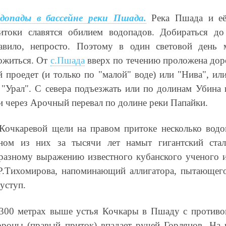
допады в бассейне реки Пшада.
Река Пшада и е
итоки славятся обилием водопадов. Добираться до
авило, непросто. Поэтому в один световой день
ожиться. От
с.Пшада
вверх по течению проложена доро
й проедет (и только по "малой" воде) или "Нива", ил
"Урал". С севера подъезжать или по долинам Убина 
и через Арочный перевал по долине реки Папайки.
Кочкаревой щели на правом притоке несколько водо
ном из них за тысячи лет намыт гигантский стал
разному выражению известного кубанского ученого и
Р.Тихомирова, напоминающий аллигатора, пытающего
 уступ.
300 метрах выше устья Кочкары в Пшаду с против
ороны (правый приток) впадает ручей Горлянов. На 