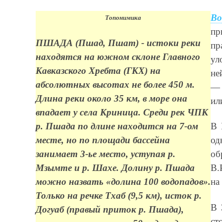
Во
Топонимика
пр
ПШАДА (Пшад, Пшат) - истоки реки
пр
находятся на южном склоне Главного
ул
Кавказского Хребта (ГКХ) на
не
абсолютных высотах не более 450 м.
— 
Длина реки около 35 км, в море она
ил
впадает у села Криница. Среди рек ЧПК
р. Пшада по длине находится на 7-ом
В 
месте, но по площади бассейна
од
занимает 3-ье место, уступая р.
об
Мзымте и р. Шахе. Долину р. Пшада
В.
можно назвать «долина 100 водопадов».
на
Только на речке Тхаб (9,5 км), исток р.
В 
Догуаб (правый приток р. Пшада),
ст