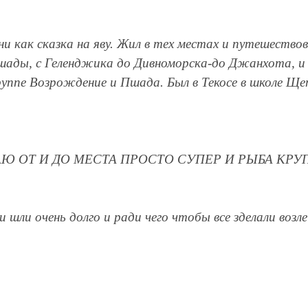
и как сказка на яву. Жил в тех местах и путешествов
шады, с Геленджика до Дивноморска-до Джанхота, и 
руппе Возрождение и Пшада. Был в Текосе в школе Ще
АЮ ОТ И ДО МЕСТА ПРОСТО СУПЕР И РЫБА КРУП
и шли очень долго и ради чего чтобы все зделали воз