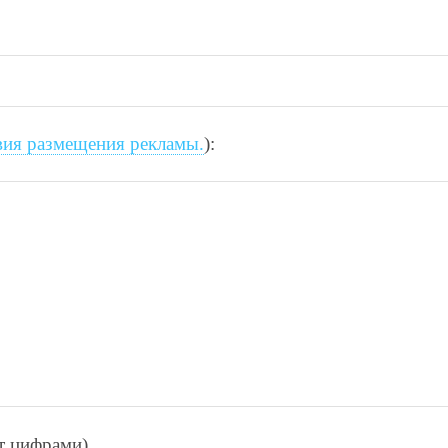
вия размещения рекламы.
):
ет цифрами)