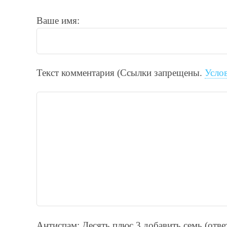
Ваше имя:
Текст комментария (Ссылки запрещены.
Усло
Антиспам: Дecять плюc 3 добавить ceмь (отв