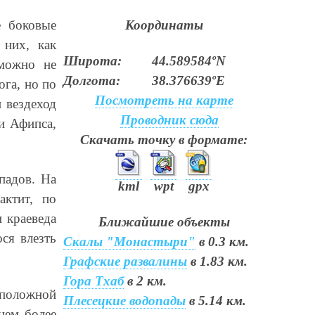
ё боковые
Координаты
 них, как
Широта:
44.589584ºN
 можно не
Долгота:
38.376639ºE
га, но по
Посмотреть на карте
и вездеход
Проводник сюда
и Афипса,
Скачать точку в формате:
падов. На
kml
wpt
gpx
актит, по
 краеведа
Ближайшие объекты
ся влезть
Скалы "Монастыри"
в 0.3 км.
Графские развалины
в 1.83 км.
Гора Тхаб
в 2 км.
оположной
Плесецкие водопады
в 5.14 км.
нем более