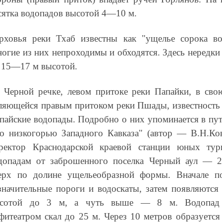
сятка водопадов высотой 4—10 м.
рховья реки Тхаб известны как "ущелье сорока во
огие из них непроходимы и обходятся. Здесь нередки
 15—17 м высотой.
 Черной речке, левом притоке реки Папайки, в сво
ляющейся правым притоком реки Пшады, известность
пайские водопады. Подробно о них упоминается в пут
о низкогорью Западного Кавказа" (автор — В.Н.Ко
ректор Краснодарской краевой станции юных тур
допадам от заброшенного поселка Черный аул — 
ерх по долине ущельеобразной формы. Вначале п
значительные пороги и водоскаты, затем появляются
сотой до 3 м, а чуть выше — 8 м. Водопад
фитеатром скал до 25 м. Через 10 метров образуется