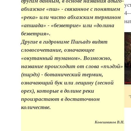
другим данным, в основе названия адыго-
ус
абхазское «пш» - связанное с понятием
4—
«река» или чисто абхазским термином
на
«апшада» - «безветрие» или «долина
безветрия».
Другие в гидрониме Пшъадэ видят
словосочетание, означающее
«окутанный туманом». Возможно,
название происходит от слова «пъэдэй»
(пщэдэ) - ботанический термин,
означающий бук или лещину (лесной
орех), которые в долине реки
"
произрастают в достаточном
количестве.
Ковешников В.Н.