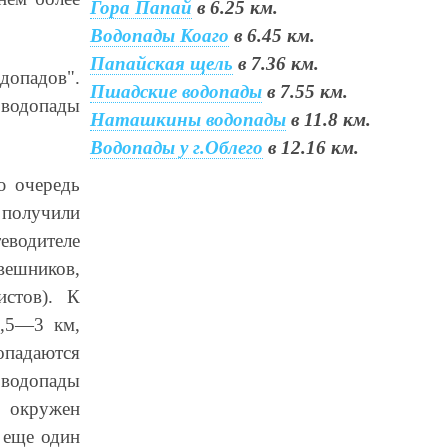
Гора Папай
в 6.25 км.
Водопады Коаго
в 6.45 км.
Папайская щель
в 7.36 км.
допадов".
Пшадские водопады
в 7.55 км.
 водопады
Наташкины водопады
в 11.8 км.
Водопады у г.Облего
в 12.16 км.
ю очередь
 получили
еводителе
вешников,
истов). К
2,5—3 км,
опадаются
 водопады
 окружен
 еще один