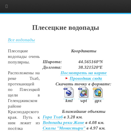
Плесецкие водопады
Все водопады
Плесецкие
Координаты
водопады очень
Широта:
44.565160ºN
популярны.
Долгота:
38.321520ºE
Посмотреть на карте
Расположены на
Проводник сюда
реке Тхаб,
Скачать точку в формате:
протекающей
по Плесецкой
щели в
kml
wpt
gpx
Геленджикском
районе
Ближайшие объекты
Краснодарского
Гора Тхаб
в 3.28 км.
края. Путь к
Водопады реки Жане
в 4.08 км.
ним лежит из
Скалы "Монастыри"
в 4.97 км.
посёлка