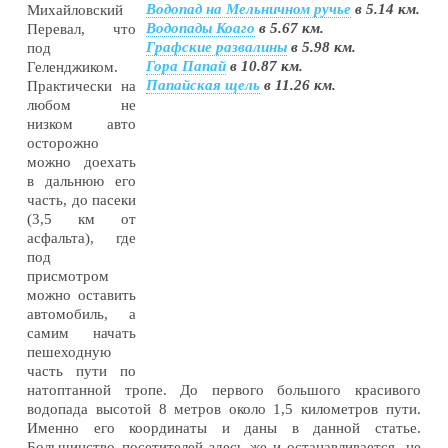
Водопад на Мельничном ручье
в 5.14 км.
Михайловский
Водопады Коаго
в 5.67 км.
Перевал, что
Графские развалины
в 5.98 км.
под
Гора Папай
в 10.87 км.
Геленджиком.
Папайская щель
в 11.26 км.
Практически на
любом не
низком авто
осторожно
можно доехать
в дальнюю его
часть, до пасеки
(3,5 км от
асфальта), где
под
присмотром
можно оставить
автомобиль, а
самим начать
пешеходную
часть пути по
натоптанной тропе. До первого большого красивого
водопада высотой 8 метров около 1,5 километров пути.
Именно его координаты и даны в данной статье.
Большинство посетителей здесь же и останавливается, не