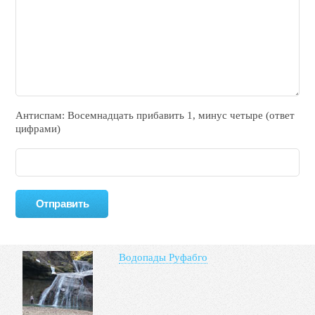
Антиспам: Воceмнадцать прибaвить 1, минyc чeтырe (ответ
цифрами)
Водопады Руфабго