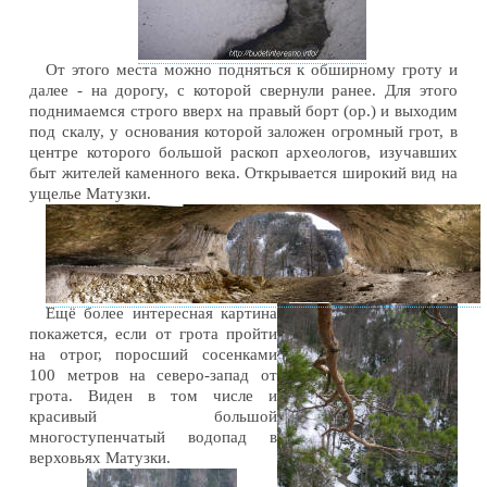
От этого места можно подняться к обширному гроту и
далее - на дорогу, с которой свернули ранее. Для этого
поднимаемся строго вверх на правый борт (ор.) и выходим
под скалу, у основания которой заложен огромный грот, в
центре которого большой раскоп археологов, изучавших
быт жителей каменного века. Открывается широкий вид на
ущелье Матузки.
Ещё более интересная картина
покажется, если от грота пройти
на отрог, поросший сосенками
100 метров на северо-запад от
грота. Виден в том числе и
красивый большой
многоступенчатый водопад в
верховьях Матузки.