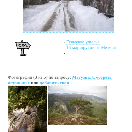
-
Гуамское ущелье
-
15 маршрутов от Мезмая
-
Фотографии (
3
из
5
) по запросу:
Матузка. Смотреть
остальные
или
добавить свои