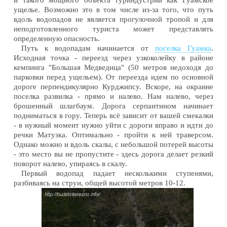
ущелье. Возможно это в том числе из-за того, что путь
вдоль водопадов не является прогулочной тропой и для
неподготовленного туриста может представлять
определенную опасность.
Путь к водопадам начинается от
поселка Гуамка
.
Исходная точка - переезд через узкоколейку в районе
кемпинга "Большая Медведица" (50 метров недоходя до
парковки перед ущельем). От переезда идем по основной
дороге перпендикулярно Курджипсу. Вскоре, на окраине
поселка развилка - прямо и налево. Нам налево, через
брошенный шлагбаум. Дорога серпантином начинает
подниматься в гору. Теперь всё зависит от вашей смекалки
- в нужный момент нужно уйти с дороги вправо и идти до
речки Матузка. Оптимально - пройти к ней траверсом.
Однако можно и вдоль скалы, с небольшой потерей высоты
- это место вы не пропустите - здесь дорога делает резкий
поворот налево, упираясь в скалу.
Первый водопад падает несколькими ступенями,
разбиваясь на струи, общей высотой метров 10-12.