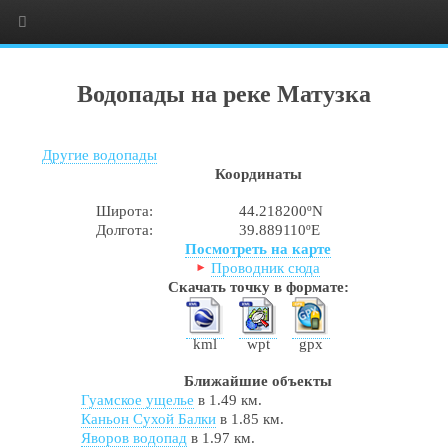
Водопады на реке Матузка
Другие водопады
Координаты
Широта:
44.218200ºN
Долгота:
39.889110ºE
Посмотреть на карте
Проводник сюда
Скачать точку в формате:
kml
wpt
gpx
Ближайшие объекты
Гуамское ущелье
в 1.49 км.
Каньон Сухой Балки
в 1.85 км.
Яворов водопад
в 1.97 км.