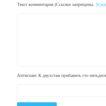
Текст комментария (Ссылки запрещены.
Усло
Антиспам: К двухcтам прибавить cто пятьдecя