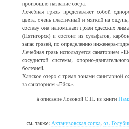
произошло название озера.
Лечебная грязь представляет собой одно
цвета, очень пластичный и мягкий на ощупь
составу она напоминает грязи одесских лим
(Пятигорск) и состоит из сульфатов, карбо
запас грязей, по определению инженера-гидро
Лечебная грязь используется санаторием «Ей
сосудистой системы, опорно-двигательно
болезней.
Ханское озеро с тремя зонами санитарной 
за санаторием «Ейск».
á
описание Лозовой С.П. из книги
Пам
см. также:
Ахтанизовская сопка
,
оз. Голуби