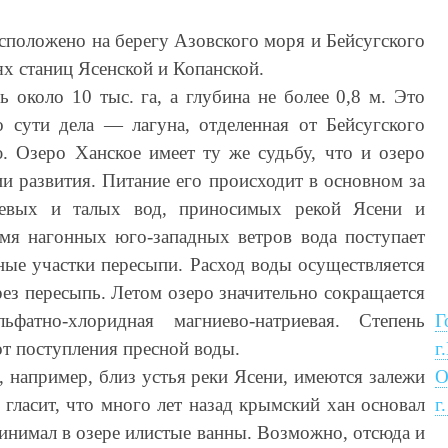
асположено на берегу Азовского моря и Бейсугского
тях станиц Ясенской и Копанской.
около 10 тыс. га, а глубина не более 0,8 м. Это
 сути дела — лагуна, отделенная от Бейсугского
. Озеро Ханское имеет ту же судьбу, что и озеро
ии развития. Питание его происходит в основном за
девых и талых вод, приносимых рекой Ясени и
мя нагонных юго-западных ветров вода поступает
ные участки пересыпи. Расход воды осуществляется
рез пересыпь. Летом озеро значительно сокращается
фатно-хлоридная магниево-натриевая. Степень
Г
от поступления пресной воды.
г
е, например, близ устья реки Ясени, имеются залежи
О
 гласит, что много лет назад крымский хан основал
г
принимал в озере илистые ванны. Возможно, отсюда и