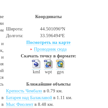
ве
Координаты
ми
Широта:
44.501096ºN
ом
Долгота:
33.596494ºE
Посмотреть на карте
 и
Проводник сюда
к,
Скачать точку в формате:
 и
ня
ой
kml
wpt
gpx
ся
сь
Ближайшие объекты
Крепость Чембало
в 0.79 км.
 в
Батарея над Балаклавой
в 1.11 км.
 в
Мыс Фиолент
в 8.48 км.