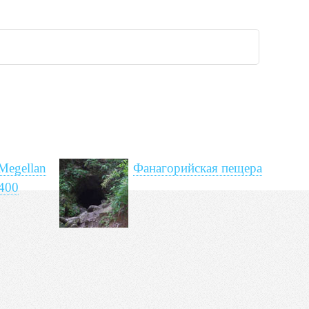
Megellan
Фанагорийская пещера
 400