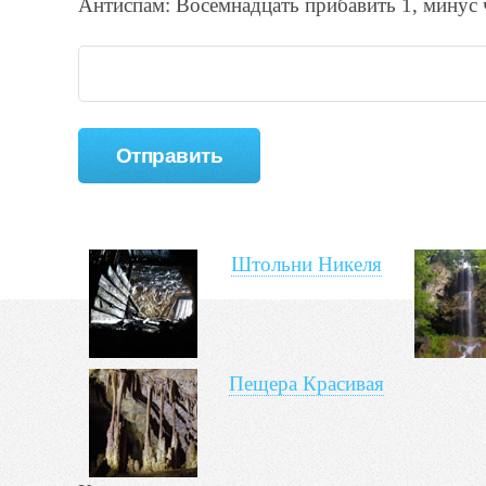
Антиспам: Воceмнадцать прибaвить 1, минyc 
Штольни Никеля
Пещера Красивая