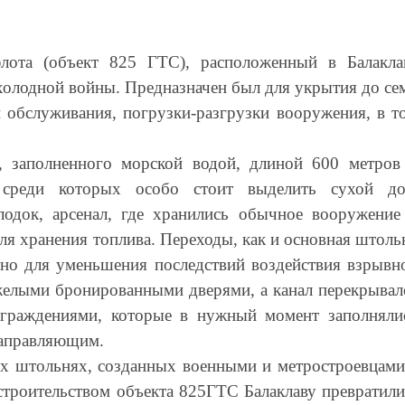
лота (объект 825 ГТС), расположенный в Балакла
 холодной войны. Предназначен был для укрытия до се
и обслуживания, погрузки-разгрузки вооружения, в т
, заполненного морской водой, длиной 600 метров
 среди которых особо стоит выделить сухой до
одок, арсенал, где хранились обычное вооружение
ля хранения топлива. Переходы, как и основная штоль
лано для уменьшения последствий воздействия взрывн
желыми бронированными дверями, а канал перекрывал
аграждениями, которые в нужный момент заполняли
направляющим.
ных штольнях, созданных военными и метростроевцами
строительством объекта 825ГТС Балаклаву превратили