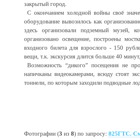
закрытый город.
С окончанием холодной войны своё значе
оборудование вывозилось как организованно
здесь организовали подземный музей, к
организовано освещение, построены мост
входного билета для взрослого - 150 рубл
вещи, т.к. экскурсия длится больше 40 минут
Возможность “дикого” посещения не про
напичканы видеокамерами, всюду стоят экс
тоннели, по которым заходили подводные лод
Фотографии (
3
из
8
) по запросу:
825ГТС. См