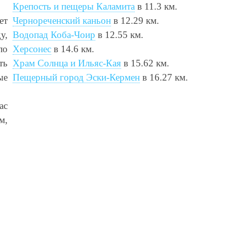
Крепость и пещеры Каламита
в 11.3 км.
ет
Чернореченский каньон
в 12.29 км.
у,
Водопад Коба-Чоир
в 12.55 км.
ло
Херсонес
в 14.6 км.
ть
Храм Солнца и Ильяс-Кая
в 15.62 км.
ые
Пещерный город Эски-Кермен
в 16.27 км.
ас
м,