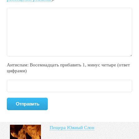
Антиспам: Воceмнадцать прибaвить 1, минyc чeтырe (ответ
цифрами)
Пещера Южный Слон