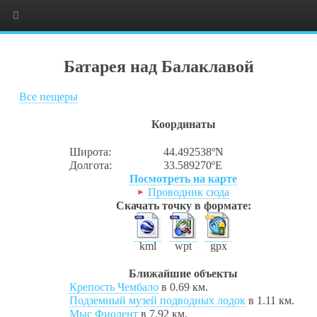
Батарея над Балаклавой
Все пещеры
Координаты
Широта:
44.492538ºN
Долгота:
33.589270ºE
Посмотреть на карте
Проводник сюда
Скачать точку в формате:
kml
wpt
gpx
Ближайшие объекты
Крепость Чембало
в 0.69 км.
Подземный музей подводных лодок
в 1.11 км.
Мыс Фиолент
в 7.92 км.