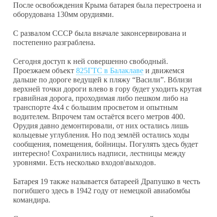
После освобождения Крыма батарея была перестроена и
оборудована 130мм орудиями.
С развалом СССР была вначале законсервирована и
постепенно разграблена.
Сегодня доступ к ней совершенно свободный.
Проезжаем объект
825ГТС в Балаклаве
и движемся
дальше по дороге ведущей к пляжу “Васили”. Вблизи
верхней точки дороги влево в гору будет уходить крутая
гравийная дорога, проходимая либо пешком либо на
транспорте 4х4 с большим просветом и опытным
водителем. Впрочем там остаётся всего метров 400.
Орудия давно демонтировали, от них остались лишь
кольцевые углубления. Но под землёй остались ходы
сообщения, помещения, бойницы. Погулять здесь будет
интересно! Сохранились надписи, лестницы между
уровнями. Есть несколько входов\выходов.
Батарея 19 также называется батареей Драпушко в честь
погибшего здесь в 1942 году от немецкой авиабомбы
командира.