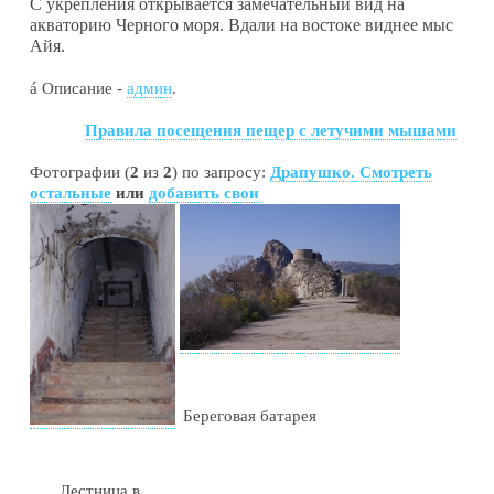
С укрепления открывается замечательный вид на
акваторию Черного моря. Вдали на востоке виднее мыс
Айя.
á
Описание -
админ
.
Правила посещения пещер с летучими мышами
Фотографии (
2
из
2
) по запросу:
Драпушко. Смотреть
остальные
или
добавить свои
Береговая батарея
Лестница в