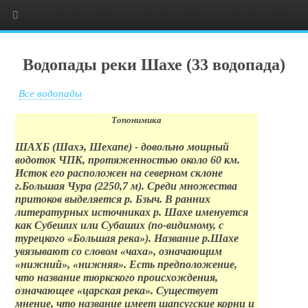
Водопады реки Шахе (33 водопада)
Все водопады
Топонимика
ШАХБ (Шахэ, Шехапе) - довольно мощный
водоток ЧПК, протяженностью около 60 км.
Исток его расположен на северном склоне
г.Большая Чура (2250,7 м). Среди множества
притоков выделяется р. Бзыч. В ранних
литературных источниках р. Шахе именуется
как Субеших или Субаших (по-видимому, с
турецкого «Большая река»). Название р.Шахе
увязывают со словом «чаха», означающим
«нижний», «нижняя». Есть предположение,
что название тюркского происхождения,
означающее «царская река». Существует
мнение, что название имеет шапсугские корни и