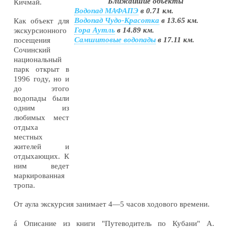
Ближайшие объекты
Кичмай.
Водопад МАФАПЭ
в 0.71 км.
Водопад Чудо-Красотка
в 13.65 км.
Как объект для
Гора Аутль
в 14.89 км.
экскурсионного
Самшитовые водопады
в 17.11 км.
посещения
Сочинский
национальный
парк открыт в
1996 году, но и
до этого
водопады были
одним из
любимых мест
отдыха
местных
жителей и
отдыхающих. К
ним ведет
маркированная
тропа.
От аула экскурсия занимает 4—5 часов ходового времени.
á
Описание из книги "Путеводитель по Кубани" А.