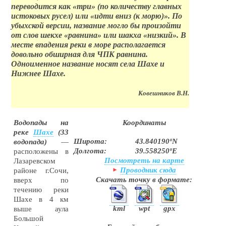
переводится как «три» (по количеству главных
истоковых русел) или «идти вниз (к морю)». По
убыхской версии, название могло бы произойти
от слов шекхе «равнина» или шакха «низкий». В
месте впадения реки в море располагается
довольно обширная для ЧПК равнина.
Одноименное название носят села Шахе и
Нижнее Шахе.
Ковешников В.Н.
Водопады на
Координаты
реке
Шахе
(33
Широта:
43.840190ºN
водопада)
—
Долгота:
39.558250ºE
расположены в
Посмотреть на карте
Лазаревском
Проводник сюда
районе г.Сочи,
Скачать точку в формате:
вверх по
течению реки
Шахе в 4 км
kml
wpt
gpx
выше аула
Большой