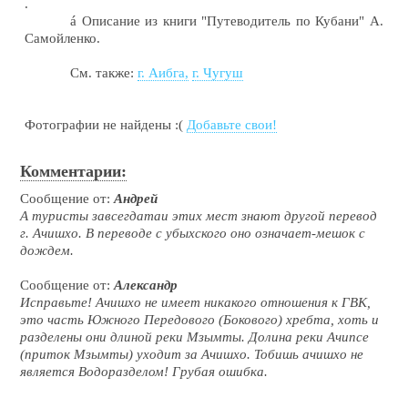
.
á
Описание из книги "Путеводитель по Кубани" А.
Самойленко.
См. также:
г. Аибга,
г. Чугуш
Фотографии не найдены :(
Добавьте свои!
Комментарии:
Сообщение от:
Андрей
А туристы завсегдатаи этих мест знают другой перевод
г. Ачишхо. В переводе с убыхского оно означает-мешок с
дождем.
Сообщение от:
Александр
Исправьте! Ачишхо не имеет никакого отношения к ГВК,
это часть Южного Передового (Бокового) хребта, хоть и
разделены они длиной реки Мзымты. Долина реки Ачипсе
(приток Мзымты) уходит за Ачишхо. Тобишь ачишхо не
является Водоразделом! Грубая ошибка.