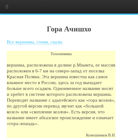
Гора Ачишхо
Все вершины, сопки, скалы
Топонимика
вершина, расположена в долине р.Мзымта, ее массив
расположен в 6-7 км на северо-запад от поселка
Красная Поляна. Эта вершина известна как самое
влажное место в России, здесь за год выпадает
больше всего осадков. Одноименное название носит
и хребет в системе которого расположена вершина.
Переводят название с адыгейского как «гора козлов»,
по другой версии перевод звучит как «большой
козел» или «скопление козлов». Есть версия, что
название имеет абхазское происхождение и означает
«гора-лошадь».
Ковешников В.Н.