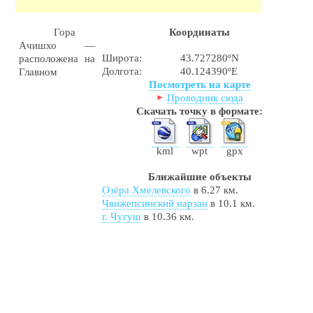
Гора
Координаты
Ачишхо —
Широта:
43.727280ºN
расположена на
Долгота:
40.124390ºE
Главном
Посмотреть на карте
Проводник сюда
Скачать точку в формате:
kml
wpt
gpx
Ближайшие объекты
Озёра Хмелевского
в 6.27 км.
Чвижепсинский нарзан
в 10.1 км.
г. Чугуш
в 10.36 км.