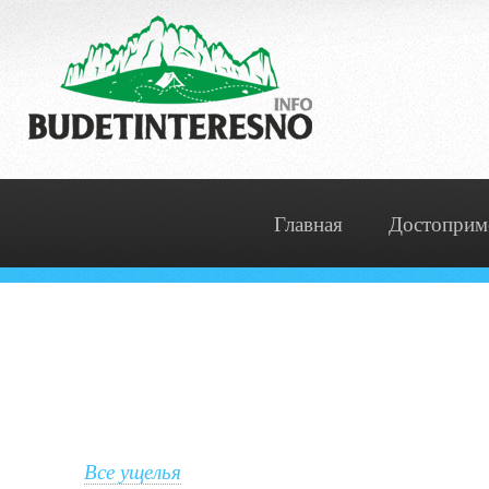
Главная
Достоприм
Все ущелья