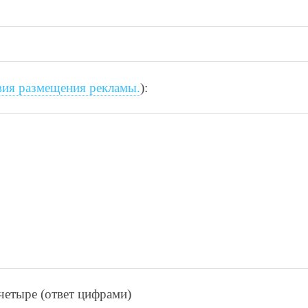
вия размещения рекламы.
):
чeтырe (ответ цифрами)