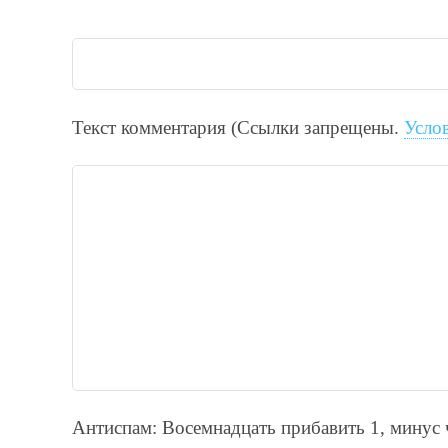
Текст комментария (Ссылки запрещены.
Усло
Антиспам: Воceмнадцать прибaвить 1, минyc 