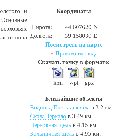
оленого и
Координаты
 Основные
Широта:
44.607620ºN
 верховьях
Долгота:
39.158030ºE
ая теснина
Посмотреть на карте
Проводник сюда
Скачать точку в формате:
kml
wpt
gpx
Ближайшие объекты
Водопад Пасть дьявола
в 3.2 км.
Скала Зеркало
в 3.49 км.
Церковная щель
в 4.15 км.
Больничная щель
в 4.95 км.