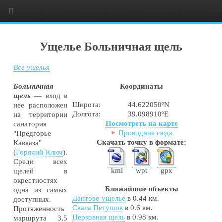
Ущелье Больничная щель
Все ущелья
Больничная
Координаты
щель
— вход в
Широта:
44.622050ºN
нее расположен
Долгота:
39.098910ºE
на территории
Посмотреть на карте
санатория
Проводник сюда
"Предгорье
Скачать точку в формате:
Кавказа"
(
Горячий Ключ
).
Среди всех
kml
wpt
gpx
щелей в
окрестностях
Ближайшие объекты
одна из самых
Дантово ущелье
в 0.44 км.
доступных.
Скала Петушок
в 0.6 км.
Протяженность
Церковная щель
в 0.98 км.
маршрута 3,5