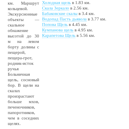
Холодная щель
в 1.83 км.
км. Маршрут
Скала Зеркало
в 2.56 км.
кольцевой.
Бабаковские скалы
в 3.4 км.
Экскурсионные
Водопад Пасть дьявола
в 3.77 км.
объекты —
Попова Щель
в 4.45 км.
скальное
Кумпанова щель
в 4.95 км.
обнажение
Карапетова Щель
в 5.56 км.
высотой до 30
м на левом
борту долины с
пещерой,
пещера-грот,
родник-исток
ручья
Больничная
щель, сосновый
бор. В щели на
скалах
произрастают
больше мхов,
печеночников,
папоротников,
чем в соседних
щелях.