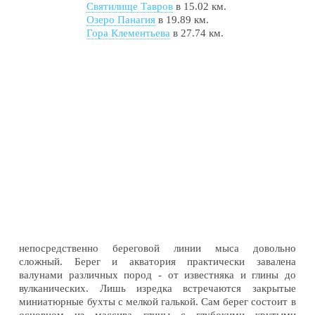
Святилище Тавров
в 15.02 км.
Озеро Панагия
в 19.89 км.
Гора Клементьева
в 27.74 км.
непосредственно береговой линии мыса довольно
сложный. Берег и акватория практически завалена
валунами различных пород - от известняка и глины до
вулканических. Лишь изредка встречаются закрытые
миниатюрные бухты с мелкой галькой. Сам берег состоит в
основном из массива глины с глубокими крутыми