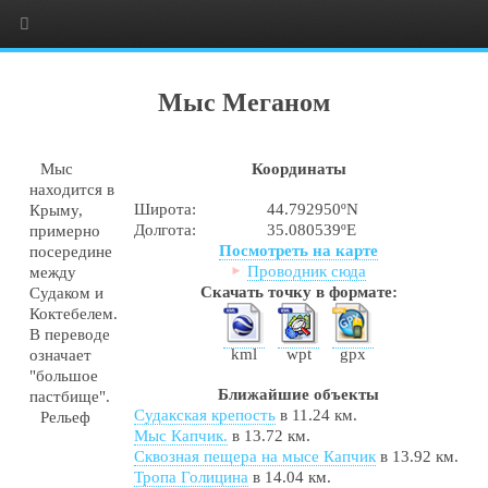
Мыс Меганом
Мыс
Координаты
находится в
Широта:
44.792950ºN
Крыму,
Долгота:
35.080539ºE
примерно
Посмотреть на карте
посередине
Проводник сюда
между
Скачать точку в формате:
Судаком и
Коктебелем.
В переводе
kml
wpt
gpx
означает
"большое
Ближайшие объекты
пастбище".
Судакская крепость
в 11.24 км.
Рельеф
Мыс Капчик.
в 13.72 км.
Сквозная пещера на мысе Капчик
в 13.92 км.
Тропа Голицина
в 14.04 км.