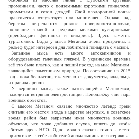
промоинами, часто с подземными короткими тоннелями,
промытыми в сезон дождей. Слой плодородной почвы
практически отсутствует или минимален. Однако над
берегом встречаются ровные поверхности-полочки,
поросшие травой и редкими мелкими кустарниками
(преобладает фисташка и кипарисы). Здесь заметны
тур.стоянки. Воды у мыса Меганом очень прозрачны, а
рельеф будет интересен для любителей понырять с маской.
Западнее мыса есть много автокепмингов и
оборудованных галечных пляжей. В украинские времена
всё это было платно, как и пеший проход на мыс Меганом,
являющийся памятником природы. По состоянию на 2015
год - пока бесплатно, т.к. меняются документы, владельцы
и правила аренды.
У вершины мыса, также называющейся Меганомом,
находится ветряная электростанция. Неподалёку ещё пара
военных объектов.
С мысом Меганом связано множество легенд: греки
считали его местом входа в царство мёртвых, в советское
время район был закрытым из-за множества военных
объектов, что тоже добавило слухов, вплоть до якобы
сбитых здесь НЛО. Одно можно сказать точно - место
притягивает к себе любителей аномальщины и эзотериков.