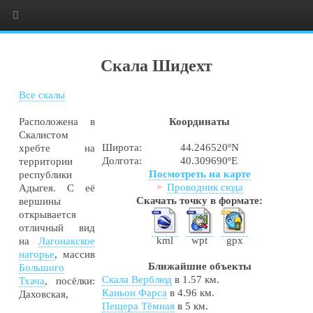
Скала Шидехт
Все скалы
Расположена в
Координаты
Скалистом
Широта:
44.246520ºN
хребте на
Долгота:
40.309690ºE
территории
Посмотреть на карте
республики
Проводник сюда
Адыгея. С её
Скачать точку в формате:
вершины
открывается
отличный вид
kml
wpt
gpx
на
Лагонакское
нагорье
, массив
Ближайшие объекты
Большого
Скала Верблюд
в 1.57 км.
Тхача
, посёлки:
Каньон Фарса
в 4.96 км.
Даховская,
Пещера Тёмная
в 5 км.