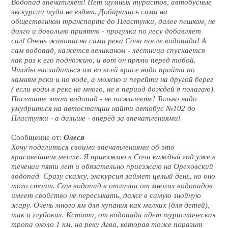
Водопад впечатляет! Нет шумных туристов, автобусные
экскурсии туда не ездят. Добирались сами на
общественном транспорте до Пластунки, далее пешком, не
долго и довольно приятно - прогулка по лесу добавляет
сил! Очень живописна сама река Сочи после водопада! А
сам водопад, кажется великаном - лестница спускается
как раз к его подножию, и вот он прямо перед тобой.
Чтобы насладиться им во всей красе надо пройти по
камням реки и по воде, а можно и перейти на другой берег
( если воды в реке не много, не в период дождей я полагаю).
Посетите этот водопад - не пожалеете! Только надо
умудриться на автостанции найти автобус №102 до
Пластунки - а дальше - вперёд за впечатлениями!
Сообщение от:
Олеся
Хочу поделиться своими впечатлениями об это
красивейшем месте. Я приезжаю в Сочи каждый год уже в
течении пяти лет и обязательно приезжаю на Ореховский
водопад. Сразу скажу, экскурсия займет целый день, но оно
того стоит. Сам водопад в отличии от многих водопадов
имеет свойство не пересыхать, даже в самую знойную
жару. Очень много ям для купания как мелких (для детей),
так и глубоких. Кстати, от водопада идет туристическая
тропа около 1 км. на реку Агва, которая тоже поразит