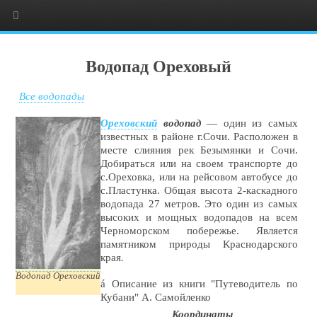
Водопад Ореховый
Все водопады
Ореховский
водопад
— один из самых
известных в районе г.Сочи. Расположен в
месте слияния рек Безымянки и Сочи.
Добираться или на своем транспорте до
с.Ореховка, или на рейсовом автобусе до
с.Пластунка. Общая высота 2-каскадного
водопада 27 метров. Это один из самых
высоких и мощных водопадов на всем
Черноморском побережье. Является
памятником природы Краснодарского
края
.
Водопад Ореховский
á
Описание из книги "Путеводитель по
Кубани" А. Самойленко
Координаты