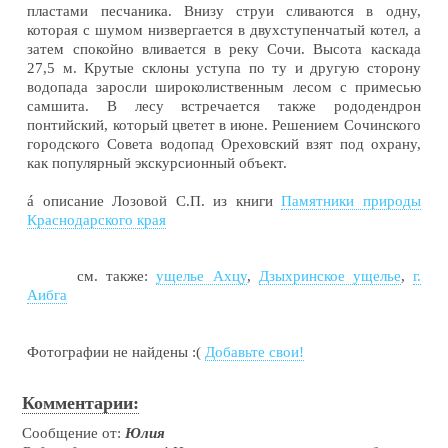
пластами песчаника. Внизу струи сливаются в одну,
которая с шумом низвергается в двухступенчатый котел, а
затем спокойно вливается в реку Сочи. Высота каскада
27,5 м. Крутые склоны уступа по ту и другую сторону
водопада заросли широколиственным лесом с примесью
самшита. В лесу встречается также рододендрон
понтийский, который цветет в июне. Решением Сочинского
городского Совета водопад Ореховский взят под охрану,
как популярный экскурсионный объект.
á
описание Лозовой С.П. из книги
Памятники природы
Краснодарского края
см. также:
ущелье Ахцу
,
Дзыхринское ущелье
,
г.
Аибга
Фотографии не найдены :(
Добавьте свои!
Комментарии:
Сообщение от:
Юлия