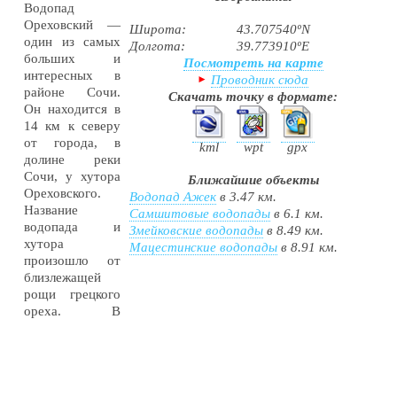
Водопад
Ореховский —
Широта:
43.707540ºN
один из самых
Долгота:
39.773910ºE
больших и
Посмотреть на карте
интересных в
Проводник сюда
районе Сочи.
Скачать точку в формате:
Он находится в
14 км к северу
от города, в
kml
wpt
gpx
долине реки
Сочи, у хутора
Ближайшие объекты
Ореховского.
Водопад Ажек
в 3.47 км.
Название
Самшитовые водопады
в 6.1 км.
водопада и
Змейковские водопады
в 8.49 км.
хутора
Мацестинские водопады
в 8.91 км.
произошло от
близлежащей
рощи грецкого
ореха. В