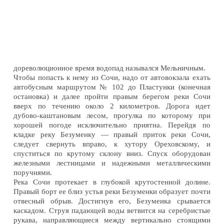
дореволюционное время водопад назывался Мельничным.
Чтобы попасть к нему из Сочи, надо от автовокзала ехать
автобусным маршрутом № 102 до Пластунки (конечная
остановка) и далее пройти правым берегом реки Сочи
вверх по течению около 2 километров. Дорога идет
дубово-каштановым лесом, прогулка по которому при
хорошей погоде исключительно приятна. Перейдя по
кладке реку Безуменку — правый приток реки Сочи,
следует свернуть вправо, к хутору Ореховскому, и
спуститься по крутому склону вниз. Спуск оборудован
железными лестницами и надежными металлическими
поручнями.
Река Сочи протекает в глубокой крутостенной долине.
Правый борт ее близ устья реки Безуменки образует почти
отвесный обрыв. Достигнув его, Безумеика срывается
каскадом. Струя падающей воды ветвится на серебристые
рукава, направляющиеся между вертикально стоящими