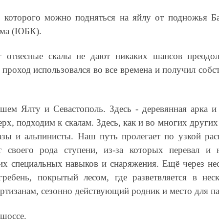
 которого можно подняться на яйлу от подножья Ба
ыма (ЮБК).
 отвесные скалы не дают никаких шансов преодол
 проход использовался во все времена и получил собс
шем Ялту и Севастополь. Здесь - деревянная арка и
х, подходим к скалам. Здесь, как и во многих других
азы и альпинисты. Наш путь пролегает по узкой ра
 своего рода ступени, из-за которых перевал и н
их специальных навыков и снаряжения. Ещё через не
ребень, покрытый лесом, где разветвляется в нес
ртизанам, сезонно действующий родник и место для па
 шоссе.