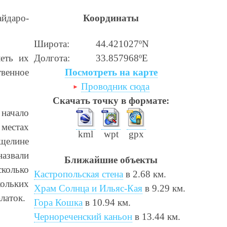
йдаро-
Координаты
Широта:
44.421027ºN
Долгота:
33.857968ºE
еть их
Посмотреть на карте
твенное
Проводник сюда
Скачать точку в формате:
 начало
 местах
kml
wpt
gpx
сщелине
азвали
Ближайшие объекты
сколько
Кастропольская стена
в 2.68 км.
кольких
Храм Солнца и Ильяс-Кая
в 9.29 км.
латок.
Гора Кошка
в 10.94 км.
Чернореченский каньон
в 13.44 км.