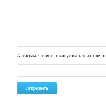
Антиспам: От пяти отминycовать тpи (ответ 