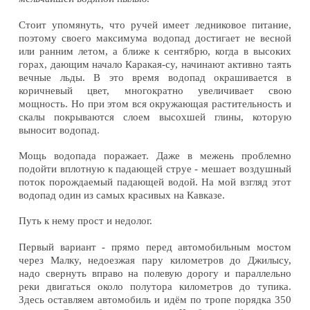
Стоит упомянуть, что ручей имеет ледниковое питание,
поэтому своего максимума водопад достигает не весной
или ранним летом, а ближе к сентябрю, когда в высоких
горах, дающим начало Каракая-су, начинают активно таять
вечные льды. В это время водопад окрашивается в
коричневый цвет, многократно увеличивает свою
мощность. Но при этом вся окружающая растительность и
скалы покрываются слоем высохшей глины, которую
выносит водопад.
Мощь водопада поражает. Даже в межень проблемно
подойти вплотную к падающей струе - мешает воздушный
поток порождаемый падающей водой. На мой взгляд этот
водопад один из самых красивых на Кавказе.
Путь к нему прост и недолог.
Первый вариант - прямо перед автомобильным мостом
через Малку, недоезжая пару километров до Джилысу,
надо свернуть вправо на полевую дорогу и параллельно
реки двигаться около полутора километров до тупика.
Здесь оставляем автомобиль и идём по тропе порядка 350