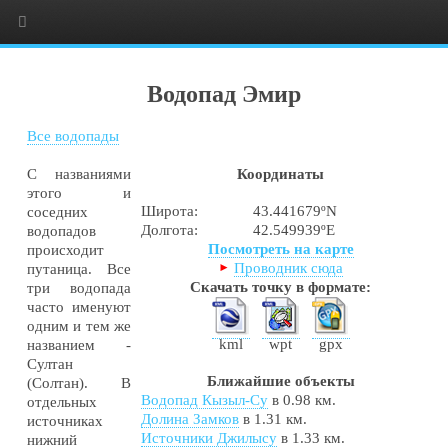
Водопад Эмир
Все водопады
С названиями
Координаты
этого и
Широта:
43.441679ºN
соседних
Долгота:
42.549939ºE
водопадов
Посмотреть на карте
происходит
Проводник сюда
путаница. Все
Скачать точку в формате:
три водопада
часто именуют
одним и тем же
kml
wpt
gpx
названием -
Султан
Ближайшие объекты
(Солтан). В
Водопад Кызыл-Су
в 0.98 км.
отдельных
Долина Замков
в 1.31 км.
источниках
Источники Джилысу
в 1.33 км.
нижний