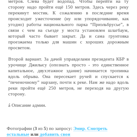
метров. Слева будет водопад. Чтобы перейти на ту
сторону надо пройти ещё 150 метров. Здесь через реку
перекинут мостик. К сожалению в последние время
происходит ужесточение (ну или упорядочивание, как
угодно) работы национального парка “Приэльбрусье”, в
связи с чем на съезде у моста установлен шлагбаум,
который часто бывает закрыт. Да и сама грунтовка
проезжаема только для машин с хороших дорожным
просветом.
Второй вариант. За дачей управделами президента КБР в
урочище Джилысу (опознать просто - это единственное
капитальное, двухэтажное здание) начинается тропинка
вдоль обрыва. Она пересекает ручей и спускается к
“печеночному” нарзану, почти к реке. Нам же надо вдоль
реки пройти ещё 250 метров, не переходя на другую
сторону.
á
Описание админ.
Фотографии (
3
из
5
) по запросу:
Эмир. Смотреть
остальные
или
добавить свои