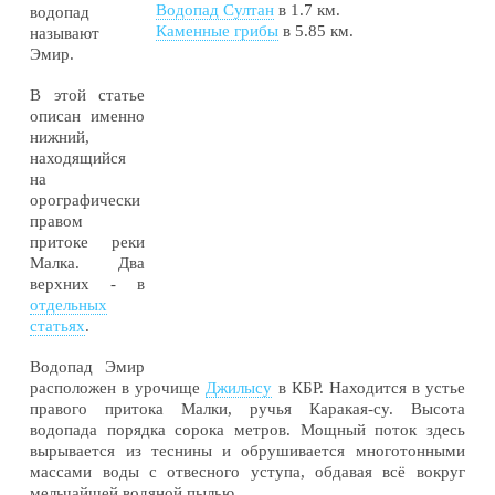
Водопад Султан
в 1.7 км.
водопад
Каменные грибы
в 5.85 км.
называют
Эмир.
В этой статье
описан именно
нижний,
находящийся
на
орографически
правом
притоке реки
Малка. Два
верхних - в
отдельных
статьях
.
Водопад Эмир
расположен в урочище
Джилысу
в КБР. Находится в устье
правого притока Малки, ручья Каракая-су. Высота
водопада порядка сорока метров. Мощный поток здесь
вырывается из теснины и обрушивается многотонными
массами воды с отвесного уступа, обдавая всё вокруг
мельчайшей водяной пылью.