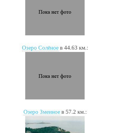
Озеро Солёное
в 44.63 км.:
Озеро Змеиное
в 57.2 км.: