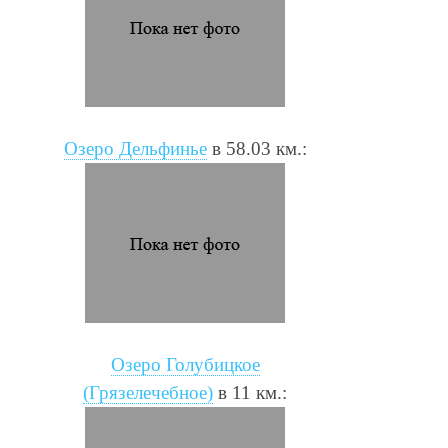
Озеро Дельфинье
в 58.03 км.:
Озеро Голубицкое
(Грязелечебное)
в 11 км.: