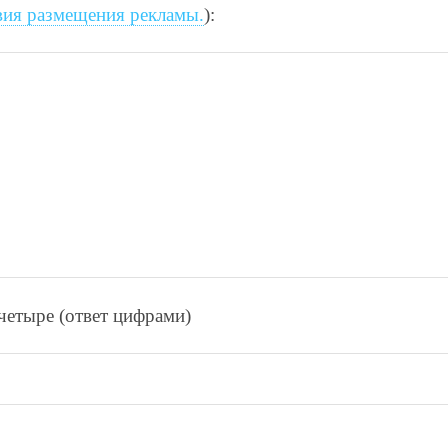
вия размещения рекламы.
):
чeтырe (ответ цифрами)