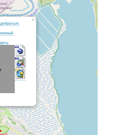
×
 добраться,
роенный
карты