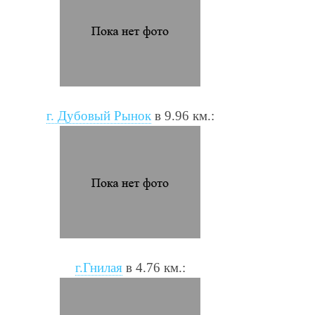
г. Дубовый Рынок
в 9.96 км.:
г.Гнилая
в 4.76 км.: