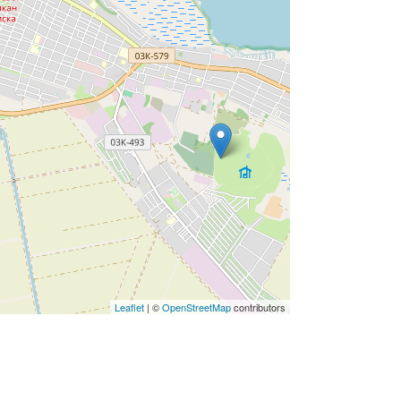
Leaflet
| ©
OpenStreetMap
contributors