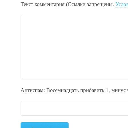
Текст комментария (Ссылки запрещены.
Усло
Антиспам: Воceмнадцать прибaвить 1, минyc 