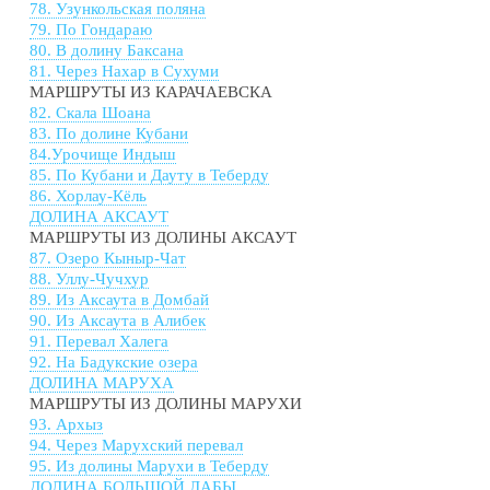
78. Узункольская поляна
79. По Гондараю
80. В долину Баксана
81. Через Нахар в Сухуми
МАРШРУТЫ ИЗ КАРАЧАЕВСКА
82. Скала Шоана
83. По долине Кубани
84.Урочище Индыш
85. По Кубани и Дауту в Теберду
86. Хорлау-Кёль
ДОЛИНА АКСАУТ
МАРШРУТЫ ИЗ ДОЛИНЫ АКСАУТ
87. Озеро Кыныр-Чат
88. Уллу-Чучхур
89. Из Аксаута в Домбай
90. Из Аксаута в Алибек
91. Перевал Халега
92. На Бадукские озера
ДОЛИНА МАРУХА
МАРШРУТЫ ИЗ ДОЛИНЫ МАРУХИ
93. Архыз
94. Через Марухский перевал
95. Из долины Марухи в Теберду
ДОЛИНА БОЛЬШОЙ ЛАБЫ