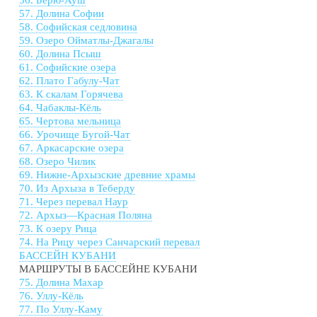
56. Бёрю-Ауш
57. Долина Софии
58. Софийская седловина
59. Озеро Ойматлы-Джагалы
60. Долина Псыш
61. Софийские озера
62. Плато Габулу-Чат
63. К скалам Горячева
64. Чабаклы-Кёль
65. Чертова мельница
66. Урочище Бугой-Чат
67. Аркасарские озера
68. Озеро Чилик
69. Нижне-Архызские древние храмы
70. Из Архыза в Теберду
71. Через перевал Наур
72. Архыз—Красная Поляна
73. К озеру Рица
74. На Рицу через Санчарский перевал
БАССЕЙН КУБАНИ
МАРШРУТЫ В БАССЕЙНЕ КУБАНИ
75. Долина Махар
76. Уллу-Кёль
77. По Уллу-Каму