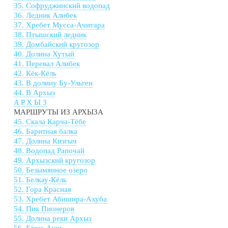
35. Софруджинский водопад
36. Ледник Алибек
37. Хребет Мусса-Ачитара
38. Птышский ледник
39. Домбайский кругозор
40. Долина Хутый
41. Перевал Алибек
42. Кёк-Кёль
43. В долину Бу-Ульген
44. В Архыз
A P X Ы 3
МАРШРУТЫ ИЗ АРХЫЗА
45. Скала Карча-Тёбе
46. Баритная балка
47. Долина Кизгыч
48. Водопад Рапочай
49. Архызский кругозор
50. Безымянное озеро
51. Белкау-Кёль
52. Гора Красная
53. Хребет Абишира-Ахуба
54. Пик Пионеров
55. Долина реки Архыз