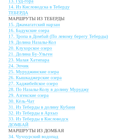
13. Гуд-гора
14. Из Кисловодска в Теберду
ТЕБЕРДА
МАРШРУТЫ ИЗ ТЕБЕРДЫ
15. Джамагатский нарзан
16. Бадукские озера
17. Тропа в Домбай (По левому берегу Теберды)
19. Долина Назалы-Кол
20. Клухорское озеро
21. Долина Бу-Ульген
23. Малая Хатипара
24. Эпчик
25. Муруджинские озера
26. Кышкаджерские озера
27. Хаджибейское озеро
28. По Назалы-Колу в долину Муруджу
29. Азгекские озера
30. Кёль-Чат
31. Из Теберды в долину Кубани
32. Из Теберды в Архыз
33. Из Теберды в Кисловодск
ДОМБАЙ
МАРШРУТЫ ИЗ ДОМБАЯ
34. Чучхурский водопад