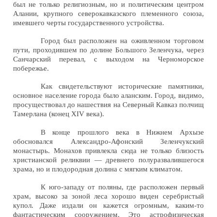
был не только религиозным, но и политическим центром
Алании, крупного северокавказского племенного союза,
имевшего черты государственного устройства.
Город был расположен на оживленном торговом
пути, проходившем по долине Большого Зеленчука, через
Санчарский перевал, с выходом на Черноморское
побережье.
Как свидетельствуют исторические памятники,
основное население города было аланским. Город, видимо,
просуществовал до нашествия на Северный Кавказ полчищ
Тамерлана (конец XIV века).
В конце прошлого века в Нижнем Архызе
обосновался Александро-Афонский Зеленчукский
монастырь. Монахов привлекла сюда не только близость
христианской реликвии — древнего полу­развалившегося
храма, но и плодородная долина с мягким
климатом.
К юго-западу от поляны, где расположен первый
храм, высоко за зоной леса хорошо виден серебристый
купол. Даже издали он кажется огромным, каким-то
фантастическим сооружением. Это астрофизическая