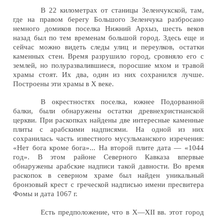
В 22 километрах от станицы Зеленчукской, там,
где на правом берегу Большого Зеленчука разбросано
немного домиков поселка Нижний Архыз, шесть веков
назад был по тем временам большой город. Здесь еще и
сейчас можно видеть следы улиц и переулков, остатки
каменных стен. Время разрушило город, сровняло его с
землей, но полуразвалившиеся, поросшие мхом и травой
храмы стоят. Их два, один из них сохранился лучше.
Построены эти храмы в Х веке.
В окрестностях поселка, южнее Подорванной
балки, были обнаружены остатки древнехристианской
церкви. При раскопках найдены две интересные каменные
плиты с арабскими надписями. На одной из них
сохранилась часть известного мусульманского изречения:
«Нет бога кроме бога»... На второй плите дата — «1044
год». В этом районе Северного Кавказа впервые
обнаружены арабские надписи такой давности. Во время
раскопок в северном храме был найден уникальный
бронзовый крест с греческой надписью имени пресвитера
Фомы и дата 1067 г.
Есть предположение, что в Х—XII вв. этот город