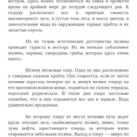
костров. Здесь можно остановиться на бивак и провести
время по крайней мере до полудня следующего дня. К
отдыху располагает все: и приятная свежесть
высокогорного луга, и густая тень леса, и масса цветов, и
замечательные виды на окружающие горные хребты и их
лесистые отроги.
Но не только эстетические достоинства поляны
приводят туриста в восторг. Их не меньше соблазняют
малина, черника, смородина, грибы, которых здесь очень
много.
Вблизи несколько озер. Одно из них расположено
у северных склонов хребта. Оно откроется, если от места
ночевки пересечь поперек луг и, минуя мелкое озерцо на
его противоположном конце, подняться по склону террасы,
поросшей редколесьем. В тихие дни озеро настолько
спокойно, что в нем отражается все как в зеркале. Вода
удивительно прозрачная.
Ко второму озеру от места ночевки путь ведет
вдоль опушки леса, окаймляющего поляну, мимо, точно
лужа нефти, зарастающего озерца, за которым влево
открывается небольшая поляна. Выход к озеру — вверх по