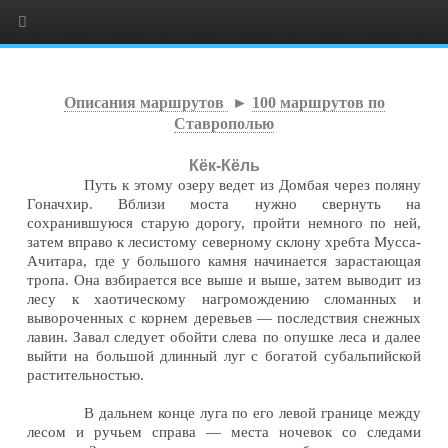
Описания маршрутов
►
100 маршрутов по
Ставрополью
Кёк-Кёль
Путь к этому озеру ведет из Домбая через поляну
Гоначхир. Вблизи моста нужно свернуть на
сохранившуюся старую дорогу, пройти немного по ней,
затем вправо к лесистому северному склону хребта Мусса-
Ачитара, где у большого камня начинается зарастающая
тропа. Она взбирается все выше и выше, затем выводит из
лесу к хаотическому нагромождению сломанных и
вывороченных с корнем деревьев — последствия снежных
лавин. Завал следует обойти слева по опушке леса и далее
выйти на большой длинный луг с богатой субальпийской
растительностью.
В дальнем конце луга по его левой границе между
лесом и ручьем справа — места ночевок со следами