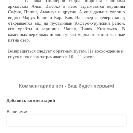
С пика Пионеров видна широкая панорама
архызских Альп. Высоко в небо вздымаются вершины
София, Пшиш, Аманауз и другие. А еще дальше хорошо
видны Марух-Баши и Кара-Кая. На север и северо-запад
открывается вид на пустынный Кяфаро-Урупский район,
его хребты и вершины: Чапал, Чилик, Кизильчук. В
каменных верховьях долин тускло мерцают темно-зеленые
пятна озер.
Возвращаться следует обратным путем. На восхождение и
спуск в поселок затрачивается 10—11 часов.
Комментариев нет - Ваш будет первым!
Добавить комментарий
Ваше имя: