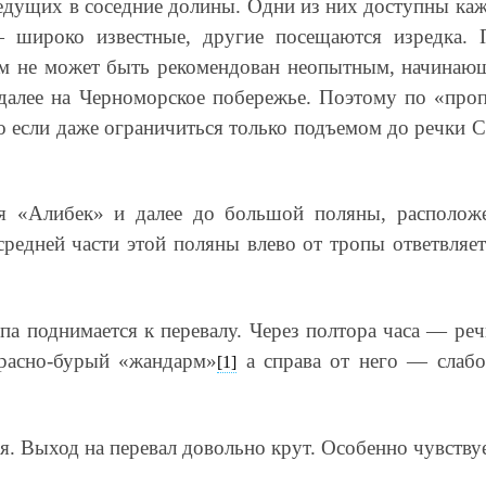
ведущих в соседние долины. Одни из них доступны ка
 широко известные, другие посещаются изредка.
ъем не может быть рекомендован неопытным, начинаю
далее на Черноморское побережье. Поэтому по «проп
о если даже ограничиться только подъемом до речки С
я «Алибек» и далее до большой поляны, расположе
средней части этой поляны влево от тропы ответвляет
па поднимается к перевалу. Через полтора часа — ре
красно-бурый «жандарм»
а справа от него — слабо
[1]
я. Выход на перевал довольно крут. Особенно чувствует