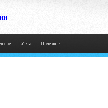
сии
дение
Узлы
Полезное