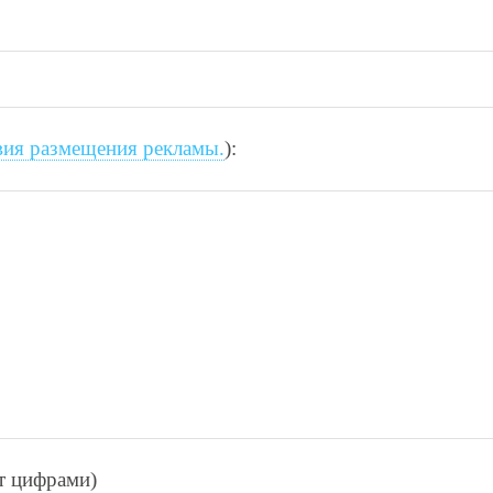
вия размещения рекламы.
):
ет цифрами)