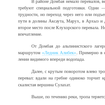
В районе Домбая немало перевалов, 
требуют специальной подготовки. Одни —
трудности, но переход через него или под
пути в долины Аксаута, Марух, в Архыз и 
второе место после Клухорского перевала. Н
впечатление.
От Домбая до альпинистского лагер
маршрутом
«Ледник Алибек»
. Примерно в 
лении видимого впереди водопада.
Далее, с крутым поворотом влево тро
перевал: вдали на гребне одиноко торчит 
скалистая вершина Сулахат.
Выше, по течению реки, тропа теряетс