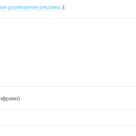
вия размещения рекламы.
):
цифрами)