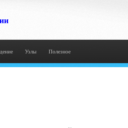
сии
дение
Узлы
Полезное