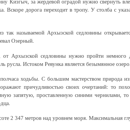
лину Кизгыч, за жердевой оградой нужно свернуть вл
а. Вскоре дорога переходит в тропу. У столба с ука
 из так называе­мой Архызской седловины открывае
евал Озерный.
, от Архызской седловины нужно пройти немного д
ль русла. Истоком Ревунка является безымянное озеро
полчаса ходьбы. С большим мастерством природа изв
 поражают причудливостью своих очертаний: то похо
омную запятую, проставленную синими чернилами, то
дца.
оте 2 347 метров над уровнем моря. Максимальная глу