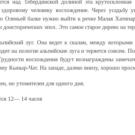
тся над Тебердинской долиной эта крутосклонная 
 здоровому человеку восхождение. Через усадьбу уп
по Оленьей балке нужно выйти к речке Малая Хатипара
доисторических эпох. Это самое старое дерево на те
альпийский луг. Она ведет к скалам, между которыми
дит на пологие альпийские луга и теряется совсем. 
Трудности восхождения будут вознаграждены замечат
ину Кыныр-Чат. На западе, далеко внизу, хорошо просм
н, но утомителен для одного дня.
тся 12— 14 часов