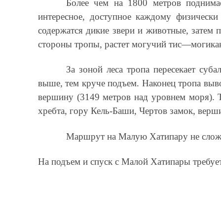
Более чем на 1800 метров поднимае
интересное, доступное каждому физически
содержатся дикие звери и животные, затем 
стороны тропы, растет могучий тис—могикан 
За зоной леса тропа пересекает суб
выше, тем круче подъем. Наконец тропа выво
вершину (3149 метров над уровнем моря). 
хребта, гору Кель-Баши, Чертов замок, верш
Маршрут на Малую Хатипару не сложе
На подъем и спуск с Малой Хатипары требуе