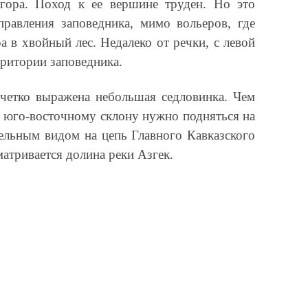
гора. Поход к ее вершине труден. Но это
равления заповедника, мимо вольеров, где
 в хвойный лес. Недалеко от речки, с левой
рритории заповедника.
 четко выражена небольшая седловинка. Чем
По юго-восточному склону нужно подняться на
ельным видом на цепь Главного Кавказского
атривается долина реки Азгек.