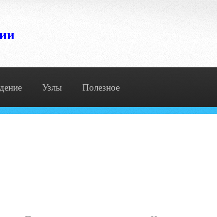
сии
дение
Узлы
Полезное