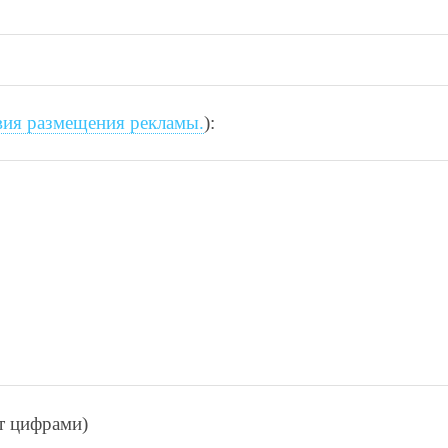
вия размещения рекламы.
):
ет цифрами)