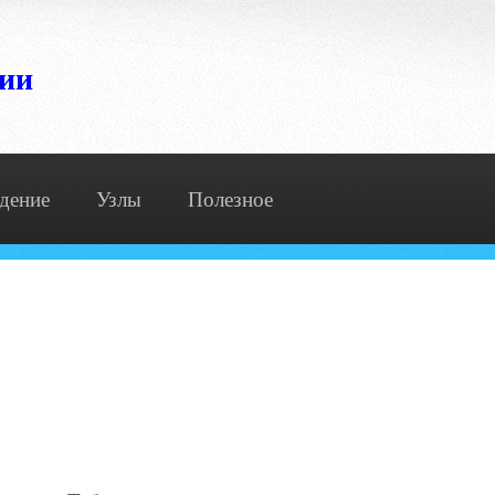
сии
дение
Узлы
Полезное