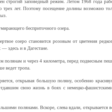
ен строгий заповедный режим. Летом 1968 года раб
до трех лет. Поэтому посещение долины возможно то
хыз.
 умирающего бесприточного озера.
мертвое озеро становится розовым от цветения редко
 — здесь и в Дагестане.
ым полянам и через 4 километра, перед подвесным пе
ше ведет тропа.
яется, открывая большую поляну, особенно красиву
 отдавшим свою жизнь в боях с немецко-фашистскими
ольшими полянами. Вскоре, слева вдали, открывается 