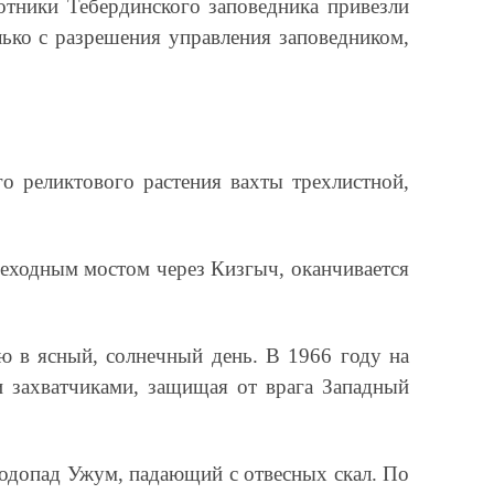
отники Тебердинского заповедника привезли
лько с разрешения управления заповедником,
го реликтового растения вахты трехлистной,
шеходным мостом через Кизгыч, оканчивается
ю в ясный, солнечный день. В 1966 году на
 захватчиками, защищая от врага Западный
водопад Ужум, падающий с отвесных скал. По