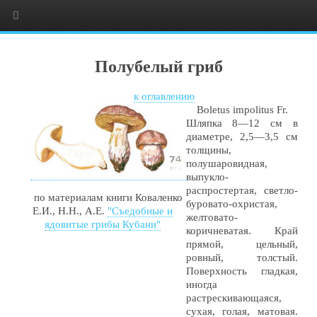
Полубелый гриб
к оглавлению
Boletus impolitus Fr.
Шляпка 8—12 см в
диаметре, 2,5—3,5 см
толщины,
полушаровидная,
выпукло-
распростертая, светло-
по материалам книги Коваленко
буровато-охристая,
Е.И., Н.Н., А.Е.
"Съедобные и
желтовато-
ядовитые грибы Кубани"
коричневатая. Край
прямой, цельный,
ровный, толстый.
Поверхность гладкая,
иногда
растрескивающаяся,
сухая, голая, матовая.