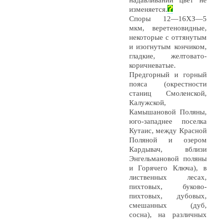
надавливании цвет не
изменяется.
Споры 12—16ХЗ—5
мкм, веретеновидные,
некоторые с оттянутым
и изогнутым кончиком,
гладкие, желтовато-
коричневатые.
Предгорный и горный
пояса (окрестности
станиц Смоленской,
Калужской,
Камышановой Поляны,
юго-западнее поселка
Кутаис, между Красной
Поляной и озером
Кардывач, вблизи
Энгельмановой поляны
и Горячего Ключа), в
лиственных лесах,
пихтовых, буково-
пихтовых, дубовых,
смешанных (дуб,
сосна), на различных