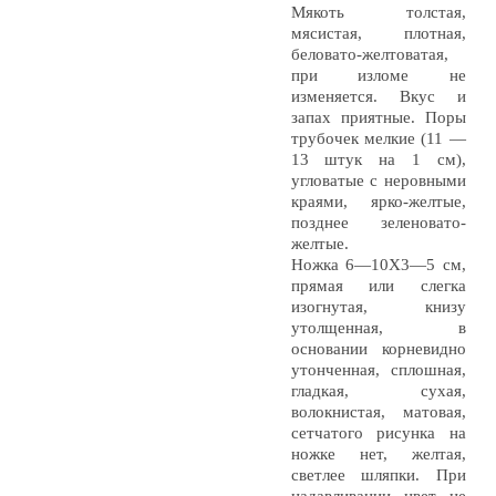
Мякоть толстая,
мясистая, плотная,
беловато-желтоватая,
при изломе не
изменяется. Вкус и
запах приятные. Поры
трубочек мелкие (11 —
13 штук на 1 см),
угловатые с неровными
краями, ярко-желтые,
позднее зеленовато-
желтые.
Ножка 6—10X3—5 см,
прямая или слегка
изогнутая, книзу
утолщенная, в
основании корневидно
утонченная, сплошная,
гладкая, сухая,
волокнистая, матовая,
сетчатого рисунка на
ножке нет, желтая,
светлее шляпки. При