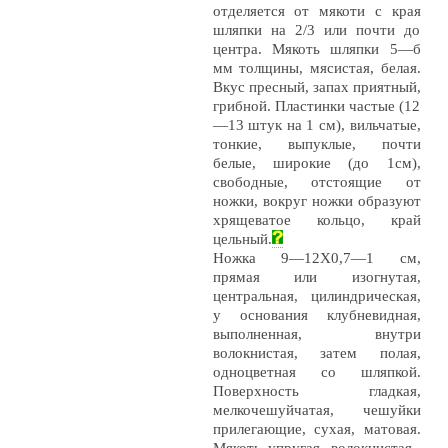
отделяется от мякоти с края
шляпки на 2/3 или почти до
центра. Мякоть шляпки 5—б
мм толщины, мясистая, белая.
Вкус пресный, запах приятный,
грибной. Пластинки частые (12
—13 штук на 1 см), вильчатые,
тонкие, выпуклые, почти
белые, широкие (до 1см),
свободные, отстоящие от
ножки, вокруг ножки образуют
хрящеватое кольцо, край
цельный.
Ножка 9—12X0,7—1 см,
прямая или изогнутая,
центральная, цилиндрическая,
у основания клубневидная,
выполненная, внутри
волокнистая, затем полая,
одноцветная со шляпкой.
Поверхность гладкая,
мелкочешуйчатая, чешуйки
прилегающие, сухая, матовая.