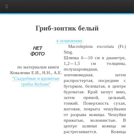
Гриб-зонтик белый
к оглавлению
Macrolepiota excoriata (Fr.)
Sing.
Шляпка 6—10 см в диаметре,
1,2—1,5 см толщины,
по материалам книги
полушаровидная,
Коваленко Е.И., Н.Н., А.Е.
зонтиковидная, затем
"Съедобные и ядовитые
распростертая, посредине с
грибы Кубани"
бугорком, беловатая, в центре
буроватая. Край загнут вниз,
затем прямой, цельный,
тонкий. Поверхность сухая,
матовая, покрыта чешуйками
от разрыва кожицы. Чешуйки
прижатые, волокнистые. В
центре шляпки кожица не
растрескивается. Кожица