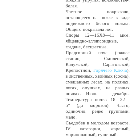
Мякоть упругая, волокнистая-,
белая.
Частное покрывало,
остающееся па ножке в виде
подвижного белого кольца.
Общего покрывала нет.
Споры 12—16Х8—11 мкм,
яйцевидно-эллипсоидные,
гладкие, бесцветные.
Предгорный пояс (южнее
станиц Смоленской,
Калужской, Саратовской,
Крепостной,
Горячего Ключа
),
в лиственных, хвойных (сосна),
смешанных лесах, на полянах,
лугах, опушках, на разных
почвах. Июнь — декабрь.
Температура почвы 18—22—
5° (до морозов). Часто,
одиночно, редко группами,
мало.
Съедобен в молодом возрасте,
IV категории, жареный,
маринованный, сушеный.