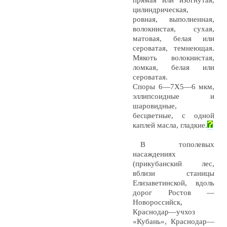
прямая или изогнутая,
цилиндрическая,
ровная, выполненная,
волокнистая, сухая,
матовая, белая или
сероватая, темнеющая.
Мякоть волокнистая,
ломкая, белая или
сероватая.
Споры 6—7X5—6 мкм,
эллипсоидные и
шаровидные,
бесцветные, с одной
каплей масла, гладкие.
В тополевых
насаждениях
(прикубанский лес,
вблизи станицы
Елизаветинской, вдоль
дорог Ростов —
Новороссийск,
Краснодар—учхоз
«Кубань», Краснодар—