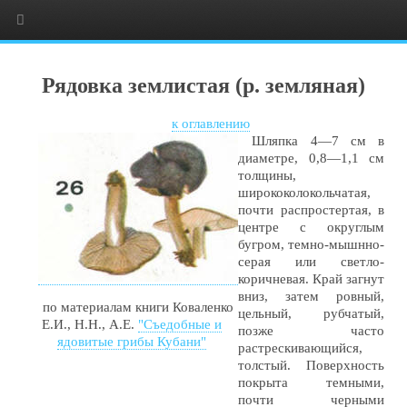
Рядовка землистая (р. земляная)
к оглавлению
Шляпка 4—7 см в
диаметре, 0,8—1,1 см
толщины,
ширококолокольчатая,
почти распростертая, в
центре с округлым
бугром, темно-мышнно-
серая или светло-
коричневая. Край загнут
вниз, затем ровный,
по материалам книги Коваленко
цельный, рубчатый,
Е.И., Н.Н., А.Е.
"Съедобные и
позже часто
ядовитые грибы Кубани"
растрескивающийся,
толстый. Поверхность
покрыта темными,
почти черными