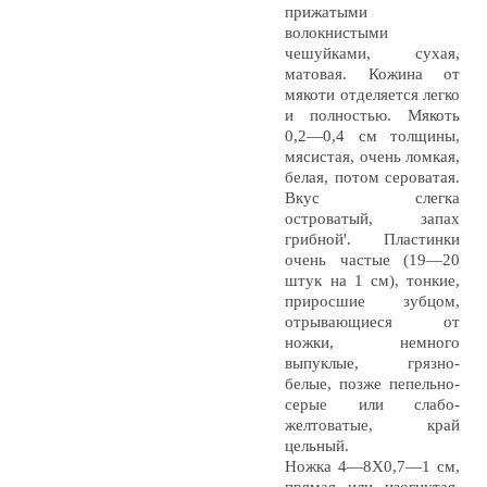
прижатыми
волокнистыми
чешуйками, сухая,
матовая. Кожина от
мякоти отделяется легко
и полностью. Мякоть
0,2—0,4 см толщины,
мясистая, очень ломкая,
белая, потом сероватая.
Вкус слегка
островатый, запах
грибной'. Пластинки
очень частые (19—20
штук на 1 см), тонкие,
приросшие зубцом,
отрывающиеся от
ножки, немного
выпуклые, грязно-
белые, позже пепельно-
серые или слабо-
желтоватые, край
цельный.
Ножка 4—8X0,7—1 см,