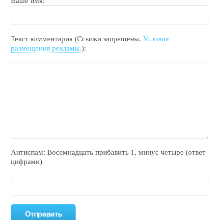
Ваше имя:
Текст комментария (Ссылки запрещены.
Условия
размещения рекламы.
):
Антиспам: Воceмнадцать прибaвить 1, минyc чeтырe (ответ
цифрами)