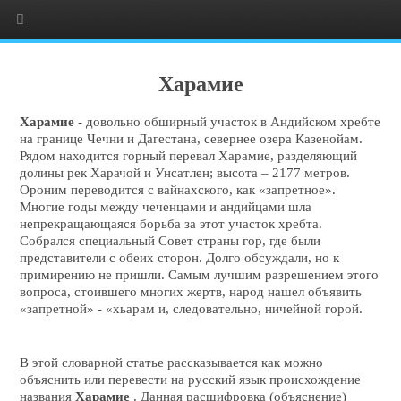
Харамие
Харамие
- довольно обширный участок в Андийском хребте
на границе Чечни и Дагестана, севернее озера Казенойам.
Рядом находится горный перевал Харамие, разделяющий
долины рек Харачой и Унсатлен; высота – 2177 метров.
Ороним переводится с вайнахского, как «запретное».
Многие годы между чеченцами и андийцами шла
непрекращающаяся борьба за этот участок хребта.
Собрался специальный Совет страны гор, где были
представители с обеих сторон. Долго обсуждали, но к
примирению не пришли. Самым лучшим разрешением этого
вопроса, стоившего многих жертв, народ нашел объявить
«запретной» - «хьарам и, следовательно, ничейной горой.
В этой словарной статье рассказывается как можно
объяснить или перевести на русский язык происхождение
названия
Харамие
. Данная расшифровка (объяснение)