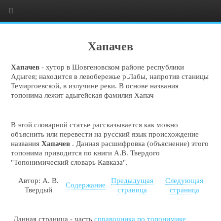
Хапачев
Хапачев
- хутор в Шовгеновском районе республики
Адыгея; находится в левобережье р.Лабы, напротив станицы
Темиргоевской, в излучине реки. В основе названия
топонима лежит адыгейская фамилия Хапач
В этой словарной статье рассказывается как можно
объяснить или перевести на русский язык происхождение
названия
Хапачев
. Данная расшифровка (объяснение) этого
топонима приводится по книги А.В. Твердого
"Топонимический словарь Кавказа".
Автор: А. В.
Предыдущая
Следующая
Содержание
Твердый
страница
страница
Данная страница - часть
справочника по топонимике