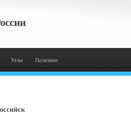
оссии
Узлы
Полезное
российск