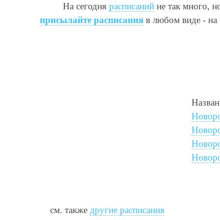
На сегодня
расписаний
не так много, н
присылайте расписания
в любом виде - на
Назван
Новоро
Новоро
Новоро
Новоро
см. также
другие расписания