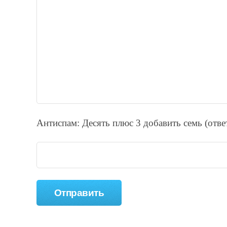
Антиспам: Дecять плюc 3 добавить ceмь (отв