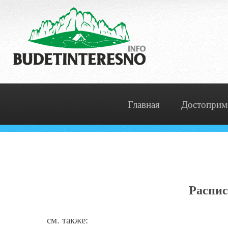
Главная
Достоприм
Распис
см. также: