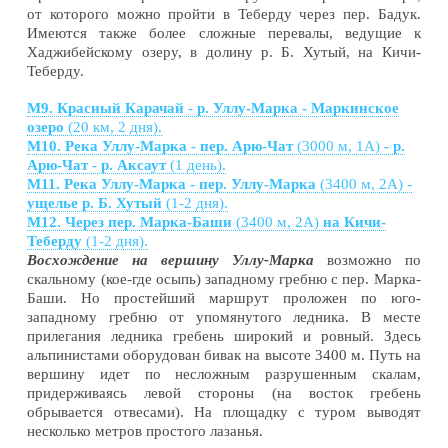
от которого можно пройти в Теберду через пер. Бадук.
Имеются также более сложные перевалы, ведущие к
Хаджибейскому озеру, в долину р. Б. Хутый, на Кичи-
Теберду.
М9. Красный Карачай - р. Уллу-Марка - Маркинское
озеро
(20 км, 2 дня).
М10. Река Уллу-Марка - пер. Арю-Чат
(3000 м, 1А)
- р.
Арю-Чат - р. Аксаут
(1 день).
М11. Река Уллу-Марка - пер. Уллу-Марка
(3400 м, 2А)
-
ущелье р. Б. Хутый
(1-2 дня).
М12. Через пер. Марка-Баши
(3400 м, 2А)
на Кичи-
Теберду
(1-2 дня).
Восхождение на вершину Уллу-Марка
возможно по
скальному (кое-где осыпь) западному гребню с пер. Марка-
Баши. Но простейший маршрут проложен по юго-
западному гребню от упомянутого ледника. В месте
прилегания ледника гребень широкий и ровный. Здесь
альпинистами оборудован бивак на высоте 3400 м. Путь на
вершину идет по несложным разрушенным скалам,
придерживаясь левой стороны (на восток гребень
обрывается отвесами). На площадку с туром выводят
несколько метров простого лазанья.