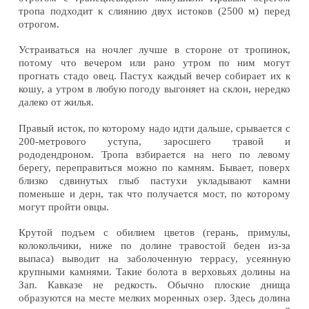
тропа подходит к слиянию двух истоков (2500 м) перед
отрогом.
Устраиваться на ночлег лучше в стороне от тропинок,
потому что вечером или рано утром по ним могут
прогнать стадо овец. Пастух каждый вечер собирает их к
кошу, а утром в любую погоду выгоняет на склон, нередко
далеко от жилья.
Правый исток, по которому надо идти дальше, срывается с
200-метрового уступа, заросшего травой и
рододендроном. Тропа взбирается на него по левому
берегу, переправиться можно по камням. Бывает, поверх
близко сдвинутых глыб пастухи укладывают камни
поменьше и дерн, так что получается мост, по которому
могут пройти овцы.
Крутой подъем с обилием цветов (герань, примулы,
колокольчики, ниже по долине травостой беден из-за
выпаса) выводит на заболоченную террасу, усеянную
крупными камнями. Такие болота в верховьях долины на
Зап. Кавказе не редкость. Обычно плоские днища
образуются на месте мелких моренных озер. Здесь долина