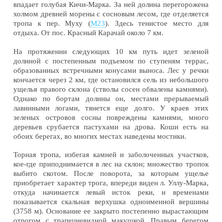
впадает голубая Кичи-Марка. За ней долина перегорожена
холмом древней морены с сосновым лесом, где отделяется
тропа к пер. Муху (
М23
). Здесь тенистое место для
отдыха. От пос. Красный Карачай около 7 км.
На протяжении следующих 10 км путь идет зеленой
долиной с постепенным подъемом по ступеням террас,
образованных встречными конусами выноса. Лес у речки
кончается через 2 км, где остановился сель из небольшого
ущелья правого склона (стволы сосен обвалены камнями).
Однако по бортам долины он, местами прерываемый
лавинными логами, тянется еще долго. У краев этих
зеленых островов сосны повреждены камнями, много
деревьев срубается пастухами на дрова. Коши есть на
обоих берегах, во многих местах наведены мостики.
Торная тропа, избегая камней и заболоченных участков,
кое-где приподнимается в лес на склон; множество тропок
выбито скотом. После поворота, за которым ущелье
приобретает характер трога, впереди виден л. Уллу-Марка,
откуда начинается левый исток реки, и временами
показывается скальная верхушка одноименной вершины
(3758 м). Основание ее закрыто постепенно вырастающим
отрогом с трапециевидной макушкой. Правым берегом