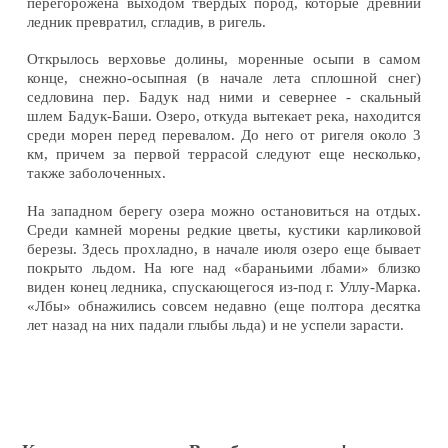
перегорожена выходом твердых пород, которые древний
ледник превратил, сгладив, в ригель.
Открылось верховье долины, моренные осыпи в самом
конце, снежно-осыпная (в начале лета сплошной снег)
седловина пер. Бадук над ними и севернее - скальный
шлем Бадук-Баши. Озеро, откуда вытекает река, находится
среди морен перед перевалом. До него от ригеля около 3
км, причем за первой террасой следуют еще несколько,
также заболоченных.
На западном берегу озера можно остановиться на отдых.
Среди камней морены редкие цветы, кустики карликовой
березы. Здесь прохладно, в начале июля озеро еще бывает
покрыто льдом. На юге над «бараньими лбами» близко
виден конец ледника, спускающегося из-под г. Уллу-Марка.
«Лбы» обнажились совсем недавно (еще полтора десятка
лет назад на них падали глыбы льда) и не успели зарасти.