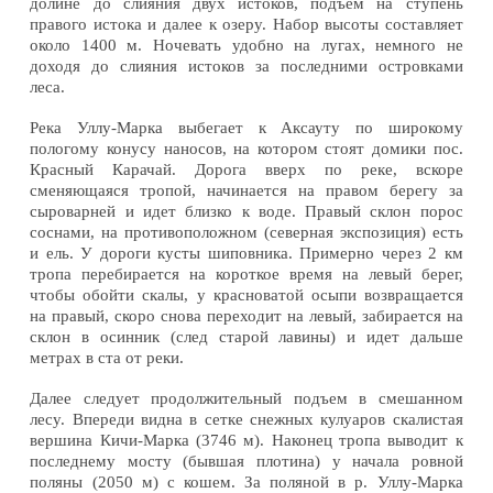
долине до слияния двух истоков, подъем на ступень
правого истока и далее к озеру. Набор высоты составляет
около 1400 м. Ночевать удобно на лугах, немного не
доходя до слияния истоков за последними островками
леса.
Река Уллу-Марка выбегает к Аксауту по широкому
пологому конусу наносов, на котором стоят домики пос.
Красный Карачай. Дорога вверх по реке, вскоре
сменяющаяся тропой, начинается на правом берегу за
сыроварней и идет близко к воде. Правый склон порос
соснами, на противоположном (северная экспозиция) есть
и ель. У дороги кусты шиповника. Примерно через 2 км
тропа перебирается на короткое время на левый берег,
чтобы обойти скалы, у красноватой осыпи возвращается
на правый, скоро снова переходит на левый, забирается на
склон в осинник (след старой лавины) и идет дальше
метрах в ста от реки.
Далее следует продолжительный подъем в смешанном
лесу. Впереди видна в сетке снежных кулуаров скалистая
вершина Кичи-Марка (3746 м). Наконец тропа выводит к
последнему мосту (бывшая плотина) у начала ровной
поляны (2050 м) с кошем. За поляной в р. Уллу-Марка