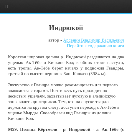
Индрюкой
автор -
Арсенин Владимир Васильевич
Перейти к содержанию книги
Короткая широкая долина р. Индрюкой разделяется на два
ущелья: Ак-Тёбе и Кичкине-Кол; в обоих стоят пастухи,
есть тропы. Ак-Тёбе берет начало у подножия Гвандры,
третьей по высоте вершины Зап. Кавказа (3984 м).
Экскурсию к Гвандре можно рекомендовать для первого
знакомства с горами. Почти весь путь проходит по
лесистым ущельям, захватывает луговую и альпийскую
зоны вплоть до ледников. Тем, кто на спуске твердо
держится на крутом снегу, доступен переход с Ак-Тёбе в
ущелье Мырды. Своеобразен вид Гвандры из долины
Кичкине-Кол.
М59. Поляна Кёртмели - р. Индрюкой - л. Ак-Тёбе (с