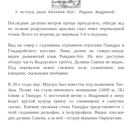
У истока реки Кичкине-Кол. Ледник Индрюкой.
Последние десятки метров проще преодолеть, обходя лед
по полкам разрушенных красных скал левее перевальной
точки. Всего от морены до перевала 3-4 ч подъема.
Вид на север с седловины ограничен отрогами Гвандры и
Гондарайского массива. Лишь далеко на северо-западе
виден рыжеватый клык Рынджи-Аге. На юге доступна
обзору часть Кодорского хребта. Долины Сакена не видно.
Под перевалом лежит снежное поле, охваченное, как
клещами, скальными гребнями.
В 30-е годы пер. Мурзук был известен под названием
Тик-
Ауш.
Позже так стали именовать понижение (3400 м, 2Б)
ближе к Гвандре. С восточной ветви л. Индрюкой к нему
ведет крутой кулуар (внизу со снежником) в сыпучих
скалах. Близкая скальная стена Гвандры представляется с
этой седловины рельефно, в полупрофиль. Видно плоское
дно долины Сакена, а за ней - острая вершина Окрилатави.