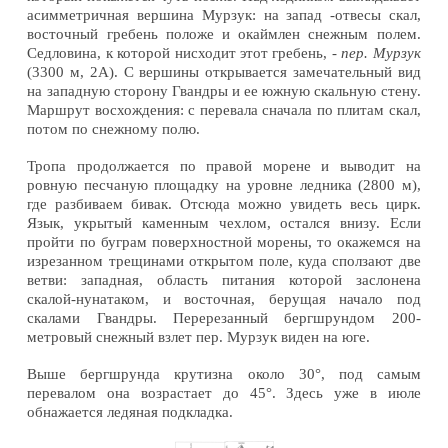
асимметричная вершина Мурзук: на запад -отвесы скал,
восточный гребень положе и окаймлен снежным полем.
Седловина, к которой нисходит этот гребень, -
пер. Мурзук
(3300 м, 2А). С вершины открывается замечательный вид
на западную сторону Гвандры и ее южную скальную стену.
Маршрут восхождения: с перевала сначала по плитам скал,
потом по снежному полю.
Тропа продолжается по правой морене и выводит на
ровную песчаную площадку на уровне ледника (2800 м),
где разбиваем бивак. Отсюда можно увидеть весь цирк.
Язык, укрытый каменным чехлом, остался внизу. Если
пройти по буграм поверхностной морены, то окажемся на
изрезанном трещинами открытом поле, куда сползают две
ветви: западная, область питания которой заслонена
скалой-нунатаком, и восточная, берущая начало под
скалами Гвандры. Перерезанный бергшрундом 200-
метровый снежный взлет пер. Мурзук виден на юге.
Выше бергшрунда крутизна около 30°, под самым
перевалом она возрастает до 45°. Здесь уже в июле
обнажается ледяная подкладка.