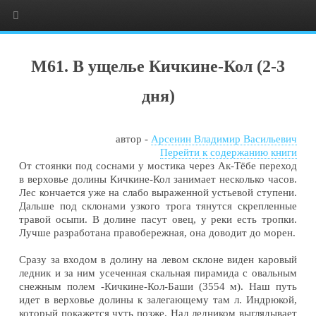
М61. В ущелье Кичкине-Кол
(2-3
дня)
автор -
Арсенин Владимир Васильевич
Перейти к содержанию книги
От стоянки под соснами у мостика через Ак-Тёбе переход
в верховье долины Кичкине-Кол занимает несколько часов.
Лес кончается уже на слабо выраженной устьевой ступени.
Дальше под склонами узкого трога тянутся скрепленные
травой осыпи. В долине пасут овец, у реки есть тропки.
Лучше разработана правобережная, она доводит до морен.
Сразу за входом в долину на левом склоне виден каровый
ледник и за ним усеченная скальная пирамида с овальным
снежным полем -Кичкине-Кол-Баши (3554 м). Наш путь
идет в верховье долины к залегающему там л. Индрюкой,
который покажется чуть позже. Над ледником выглядывает