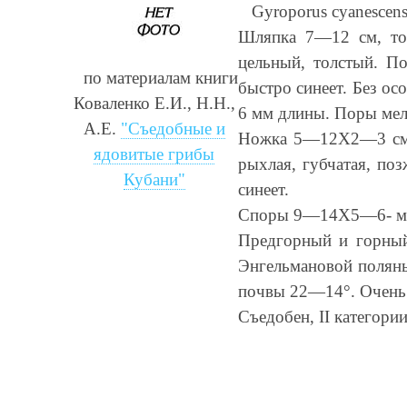
Gyroporus cyanescens 
Шляпка 7—12 см, тол
цельный, толстый. По
по материалам книги
быстро синеет. Без ос
Коваленко Е.И., Н.Н.,
6 мм длины. Поры мел
А.Е.
"Съедобные и
Ножка 5—12X2—3 см, п
ядовитые грибы
рыхлая, губчатая, поз
Кубани"
синеет.
Споры 9—14X5—6- мкм
Предгорный и горный
Энгельмановой поляны
почвы 22—14°. Очень 
Съедобен, II категори