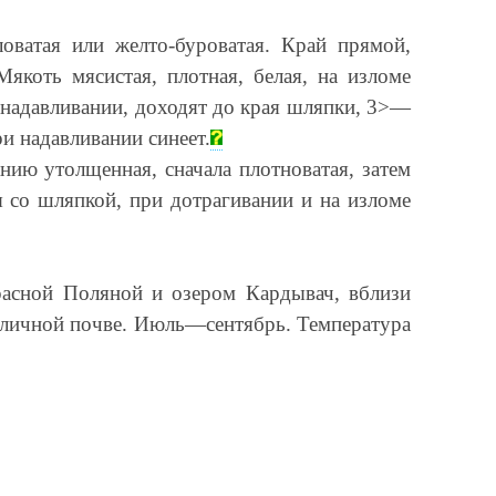
оватая или желто-буроватая. Край прямой,
якоть мясистая, плотная, белая, на изломе
и надавливании, доходят до края шляпки, 3>—
и надавливании синеет.
ию утолщенная, сначала плотноватая, затем
ая со шляпкой, при дотрагивании и на изломе
расной Поляной и озером Кардывач, вблизи
зличной почве. Июль—сентябрь. Температура