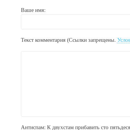
Ваше имя:
Текст комментария (Ссылки запрещены.
Усло
Антиспам: К двухcтам прибавить cто пятьдecя