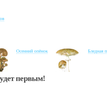
ов
Осенний опёнок
Бледная п
будет первым!