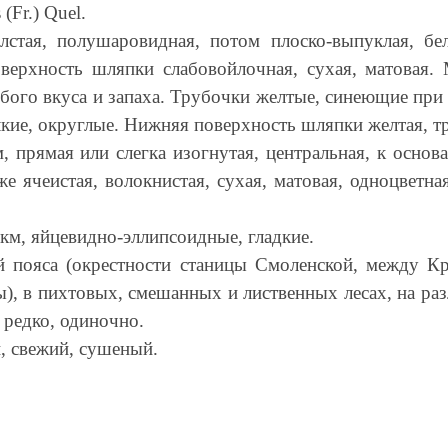
(Fr.) Quel.
стая, полушаровидная, потом плоско-выпуклая, бел
верхность шляпки слабовойлочная, сухая, матовая. М
обого вкуса и запаха. Трубочки желтые, синеющие пр
кие, округлые. Нижняя поверхность шляпки желтая, тр
рямая или слегка изогнутая, центральная, к основан
же ячеистая, волокнистая, сухая, матовая, одноцветн
, яйцевидно-эллипсоидные, гладкие.
 пояса (окрестности станицы Смоленской, между К
), в пихтовых, смешанных и лиственных лесах, на ра
редко, одиночно.
и, свежий, сушеный.