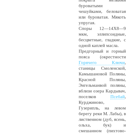
покрыта мелкими
буроватыми
чешуйками, беловатая
или буроватая. Мякоть
упругая.
Споры 12—14X8—9
мкм, эллипсоидные,
бесцветные, гладкие, с
одной каплей масла.
Предгорный и горный
пояса (окрестности
Горячего Ключи
,
станицы Смоленской,
Камышановой Поляны,
Красной Поляны,
Энгельманвой поляны,
вблизи озера Кардывач,
поселков
Псебай
,
Курджиново,
Гузерипль, на левом
берегу реки М. Лабы), в
лиственном (дуб, ясень,
ольха, бук) и
смешанном (пихтово-