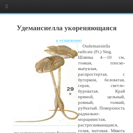
Удемансиелла укореняющаяся
к оглавлению
Oudemansiella
radicata (Fr.) Sing.
Шляпка 4—10 см,
тонкая, плоско-
выпуклая,
распростертая, с
бугорком, беловатая,
серая, светло-
буроватая. Край
прямой, цельный,
ровный, тонкий,
рубчатый. Поверхность
радиально-
морщинистая,
растрескивающаяся,
голая, матовая. Мякоть
по материалам книги Коваленко