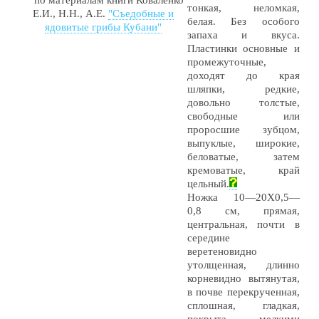
тонкая, неломкая,
Е.И., Н.Н., А.Е.
"Съедобные и
белая. Без особого
ядовитые грибы Кубани"
запаха и вкуса.
Пластинки основные и
промежуточные,
доходят до края
шляпки, редкие,
довольно толстые,
свободные или
проросшие зубцом,
выпуклые, широкие,
беловатые, затем
кремоватые, край
цельный.
Ножка 10—20X0,5—
0,8 см, прямая,
центральная, почти в
середине
веретеновидно
утолщенная, длинно
корневидно вытянутая,
в почве перекрученная,
сплошная, гладкая,