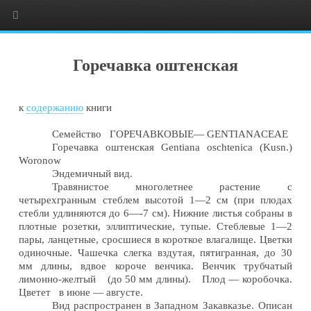
Горечавка оштенская
к
содержанию
книги
Семейство ГОРЕЧАВКОВЫЕ— GENTIANACEAE
Горечавка оштенская Gentiana oschtenica (Kusn.)
Woronow
Эндемичный вид.
Травянистое многолетнее растение с
четырехгранным стеблем высотой 1—2 см (при плодах
стебли удлиняются до 6—-7 см). Нижние листья собраны в
плотные розетки, эллиптические, тупые. Стеблевые 1—2
пары, ланцетные, сросшиеся в короткое влагалище. Цветки
одиночные. Чашечка слегка вздутая, пятигранная, до 30
мм длины, вдвое короче венчика. Венчик трубчатый
лимонно-желтый (до 50 мм длины). Плод — коробочка.
Цветет в июне — августе.
Вид распространен в Западном Закавказье. Описан