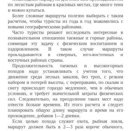
по лесистым районам в красивых местах, где много тени
и можно купаться.
Более сложные маршруты полезно выбирать с таким
расчетом, чтобы туристы из года в год знакомились с
новыми географическими районами.
Часто туристы решают исследовать интересные в
познавательном отношении таежные и горные районы,
совмещая эту задачу с физическим воспитанием и
оздоровлением. В таком случае маршруты
прокладываются в северных, юго-восточных и
восточных районах страны.
Продолжительность таежных и высокогорных
походов надо устанавливать с учетом того, что
движение среди лесных завалов, без троп, с резким
набором и потерей высоты, с переправами, по скалам и
снегу происходит гораздо медленнее, чем в обычных
условиях, и требует значительной затраты физических
сил. Следовательно, на преодоление таких мест надо
отвести больше времени. Из этого расчета и следует
планировать общую длину маршрута и время на его
прохождение, добавив 1—2 дневки.
Если целью похода служит охота, рыбная ловля,
маршрут должен быть в 2—3 раза короче обычного,