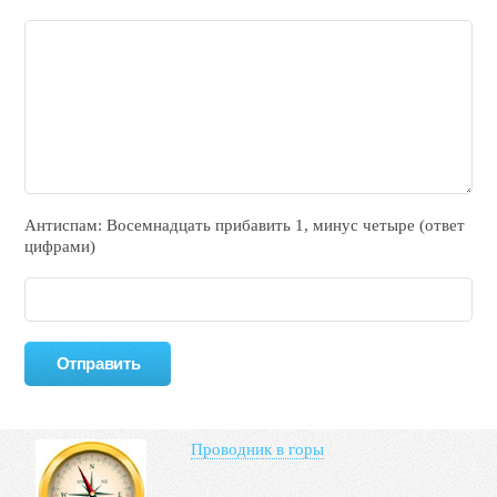
Антиспам: Воceмнадцать прибaвить 1, минyc чeтырe (ответ
цифрами)
Проводник в горы