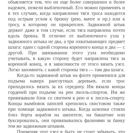
объясняется тем, что он еще более совершенен и более
надежен, нежели выбленочный. Его можно применять и
в тех случаях, когда направление тяги троса находится
под острым углом к бревну (рею, мачте и пр.) или к
тросу, к которому он прикреплен. Задвижной штык
держит даже в том случае, если тяга направлена почти
вдоль бревна. В отличие от выбленочного узла у
задвижного штыка не два, а три охватывающих предмет
шлага: один с одной стороны коренного конца и два — с
другой. При завязывании этого узла необходимо
учитывать, в какую сторону будет на­правлена тяга за
коренной конец, и в зависимости от этого вязать узел.
Легко запомнить: с какой стороны тяга — там два шлага.
Когда-то задвижной штык на флоте применялся для
подъема наверх рангоутных деревьев, если трос
приходи­лось вязать за их середину. Им вязали концы
горденей при подъеме на реи лисель-спиртов. Им же
привязывали блок со свитнем к рею и к лисель-спирту.
Концы вымбовок шпилей крепились свистовом также
при помощи задвижно­го штыка. Когда шлюпки стояли
близ борта корабля на шкентеле, на бакштове или
буксировались, они привязыва­лись фалинями за банку
тем же задвижным штыком.
Применяя этот узел в быту, не стоит забывать, что