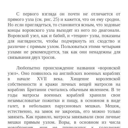
С первого взгляда он почти не отличается от
прямого узла (см. рис. 25) и кажется, что он ему сродни.
Но если приглядеться, то становится ясным, что ходовые
концы воровского узла выходят из него по ди­агонали.
Воровской узел, как и бабий, и «тещин» узлы, по­казаны
для наглядности, чтобы подчеркнуть их сходство и
различие с прямым узлом. Пользоваться этими четырьмя
узлами не рекомендуется, так как они ненадежны для
свя­зывания двух тросов.
Любопытно происхождение названия «воровской
узел». Оно появилось на английских военных кораблях
в начале XVII века. Хищение королевской
собственности и кражи личных вещей матросов на
кораблях Британии считались обычным явлением. В те
годы матросы военных кораблей хранили свои
незамысловатые пожитки и пищу, в основ­ном в виде
галет, в небольших парусиновых мешках. Ме­шок,
естественно, на замок не закроешь, его можно только
завязать. Как правило, матросы завязывали свои личные
мешки прямым узлом. Воры, в основном из числа
новобранцев, еще не привыкших к голодному