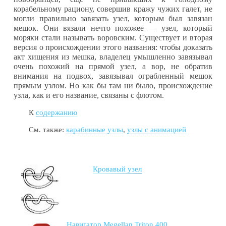
корабельному ра­циону, совершив кражу чужих галет, не
могли правильно завязать узел, которым был завязан
мешок. Они вязали нечто похожее — узел, который
моряки стали называть во­ровским. Существует и вторая
версия о происхождении этого названия: чтобы доказать
акт хищения из мешка, владелец умышленно завязывал
очень похожий на прямой узел, а вор, не обратив
внимания на подвох, завязывал ог­рабленный мешок
прямым узлом. Но как бы там ни было, происхождение
узла, как и его название, связаны с флотом.
К
содержанию
См. также:
карабинные узлы
,
узлы с анимацией
Кровавый узел
Навигатор Megellan Triton 400