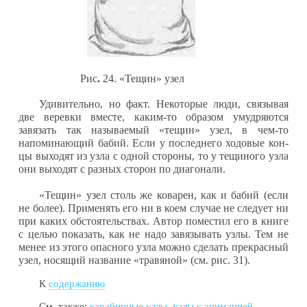
Рис
.
24. «Тещин» узел
Удивительно, но факт. Некото­рые люди, связывая
две веревки вместе, каким-то образом умудряются
завязать так называемый «тещин» узел, в чем-то
напоминающий бабий. Если у последнего ходовые кон­
цы выходят из узла с одной стороны, то у тещиного узла
они выходят с разных сторон по диагонали.
«Тещин» узел столь же коварен, как и бабий (если
не более). Применять его ни в коем случае не следует ни
при каких обстоятельствах. Автор поместил его в книге
с целью показать, как не надо завязывать узлы. Тем не
менее из этого опасного узла можно сделать прекрасный
узел, нося­щий название «травяной» (см. рис. 31).
К
содержанию
См. также:
карабинные узлы
,
узлы с анимацией