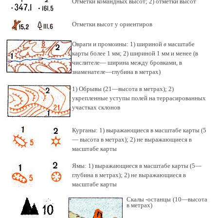
Отметки командных высот; 2) отметки высот
Отметки высот у ориентиров
Овраги и промоины: 1) шириной
в
масштабе
карты более 1 мм; 2) шириной 1 мм и менее (в
числителе— ширина между бровками, в
знаменателе—глубина в метрах)
1) Обрывы (21—высота в метрах); 2)
укрепленные уступы полей на террасированных
участках склонов
Курганы: 1) выражающиеся в масштабе карты (5
— высота в метрах); 2) не выражающиеся в
масштабе карты
Ямы: 1) выражающиеся в масштабе карты (5—
глубина в метрах); 2) не выражающиеся в
масштабе карты
Скалы -останцы (10—высота
в метрах)