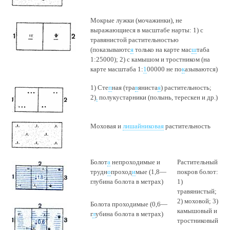
Мокрые лужки (мочажинки), не
выражающиеся в масштабе нарты: 1) с
травянистой растительностью
(показываютс
я
только на карте мас
ш
таба
1:25000); 2) с камышом и тростником (на
карте масштаба 1:
1
00000 не по
к
азываются)
1) Сте
п
ная (тра
в
яниста
я
) растительность;
2)
,
полукустарники (полынь, терескен и др.)
Моховая и
лишайниковая
растительность
Болот
а
непроходимые и
Растительный
трудн
о
проход
и
мые (1,8—
покров болот:
глубина болота в метрах)
1)
травянистый;
2) моховой; 3)
Болота проходимые (0,6—
камышовый и
г
л
убина болота в метрах)
тростниковый