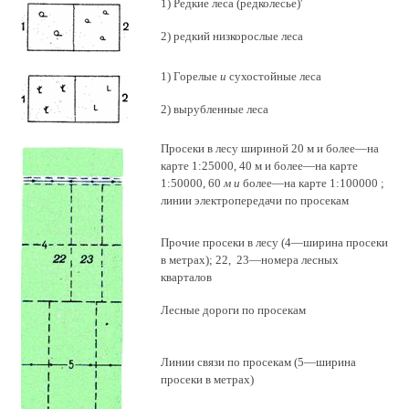
1) Редкие леса (редколесье)'
2) редкий низкорослые леса
1) Горелые
и
сухостойные леса
2) вырубленные леса
Просеки в лесу шириной 20 м и более—на
карте 1:25000, 40 м и более—на карте
1:50000, 60
м и
более—на карте 1:100000 ;
линии электропередачи по просекам
Прочие просеки в лесу (4—ширина просеки
в метрах); 22, 23—номера лесных
кварталов
Лесные дороги по просекам
Линии связи по просекам (5—ширина
просеки в метрах)