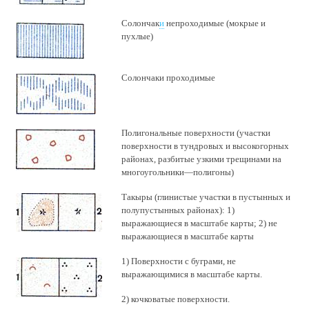
Солончак
и
непроходимые (мокрые и
пухлые)
Солончаки проходимые
Полигональные поверхности (участки
поверхности в тундровых и высокогорных
районах, разбитые узкими трещинами на
многоугольники—полигоны)
Такыры (глинистые участки в пустынных и
полупустынных районах): 1)
выражающиеся в масштабе карты; 2) не
выражающиеся в масштабе карты
1) Поверхности с буграми, не
выражающимися в масштабе карты.
2) кочковатые поверхности.